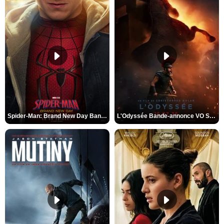
Spider-Man: Brand New Day Bande-annonce VO STFR
L'Odyssée Bande-annonce VO STFR