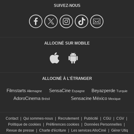
SUIVEZ-NOUS
ALLOCINÉ SUR MOBILE
ALLOCINÉ À L'ÉTRANGER
Filmstarts
SensaCine
Beyazperde
Allemagne
Espagne
Turquie
AdoroCinema
Sensacine México
Brésil
Mexique
Contact
|
Qui sommes-nous
|
Recrutement
|
Publicité
|
CGU
|
CGV
|
Politique de cookies
|
Préférences cookies
|
Données Personnelles
|
Revue de presse
|
Charte d'écriture
|
Les services AlloCiné
|
Gérer Utiq