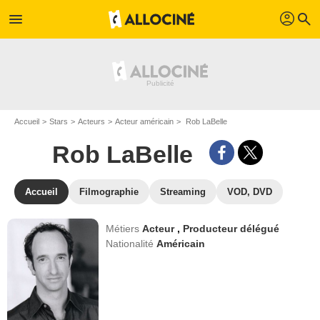
profil
menu
search
Accueil
Stars
Acteurs
Acteur américain
Rob LaBelle
Rob LaBelle
Accueil
Filmographie
Streaming
VOD, DVD
Métiers
Acteur
,
Producteur délégué
Nationalité
Américain