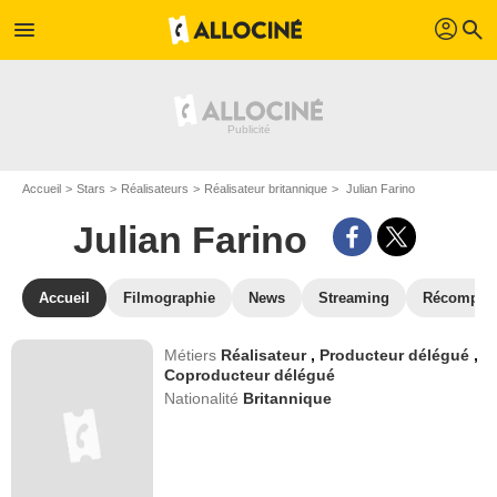
profil
menu
search
Accueil
Stars
Réalisateurs
Réalisateur britannique
Julian Farino
Julian Farino
Accueil
Filmographie
News
Streaming
Récompen
Métiers
Réalisateur
,
Producteur délégué
,
Coproducteur délégué
Nationalité
Britannique