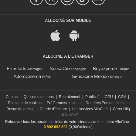
ALLOCINÉ SUR MOBILE
ALLOCINÉ À L'ÉTRANGER
Filmstarts
SensaCine
Beyazperde
Allemagne
Espagne
Turquie
AdoroCinema
Sensacine México
Brésil
Mexique
Contact
|
Qui sommes-nous
|
Recrutement
|
Publicité
|
CGU
|
CGV
|
Politique de cookies
|
Préférences cookies
|
Données Personnelles
|
Revue de presse
|
Charte d'écriture
|
Les services AlloCiné
|
Gérer Utiq
|
©AlloCiné
Retrouvez tous les horaires et infos de votre cinéma sur le numéro AlloCiné :
0 892 892 892
(0,90€/minute)