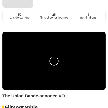
50
25
4
ans de carrière
films et séries tournés
nominations
The Union Bande-annonce VO
Filmographie