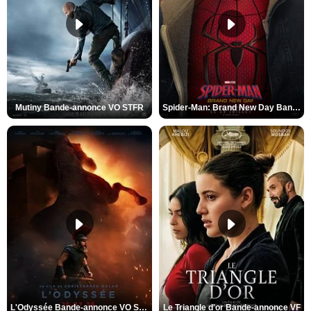
Mutiny Bande-annonce VO STFR
Spider-Man: Brand New Day Bande-annonce VO STFR
L'Odyssée Bande-annonce VO STFR
Le Triangle d'or Bande-annonce VF