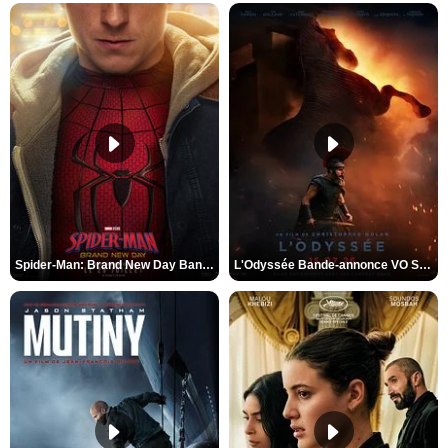
Spider-Man: Brand New Day Bande-annonce VO STFR
L'Odyssée Bande-annonce VO STFR