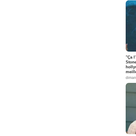
"Ça l
Stone
holly
meill
diman