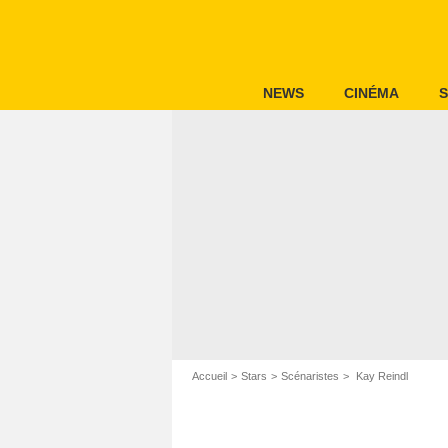
NEWS
CINÉMA
S
Accueil
Stars
Scénaristes
Kay Reindl