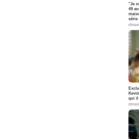
"Je n
49 an
maiso
série 
diman
Exclu
Kevin
qui i
diman