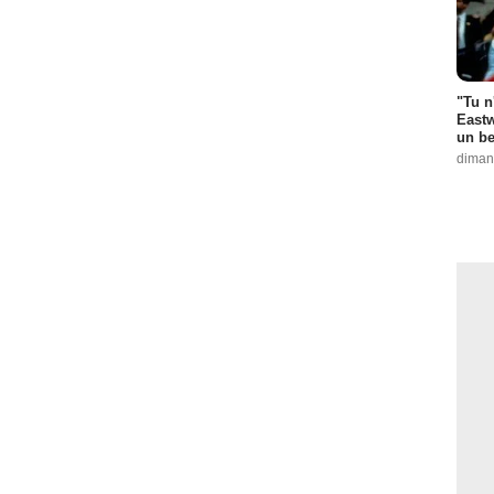
"Tu n
Eastw
un be
diman