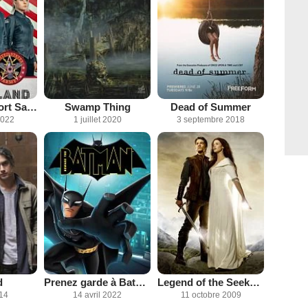
Motherland: Fort Salem
Swamp Thing
Dead of Summer
2022
1 juillet 2020
3 septembre 2018
d
Prenez garde à Batman
Legend of the Seeker : l'épée de vérité
014
14 avril 2022
11 octobre 2009