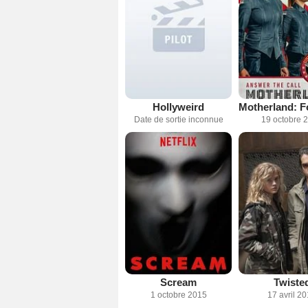
Hollyweird
Date de sortie inconnue
19 octobre 
Scream
Twiste
1 octobre 2015
17 avril 2