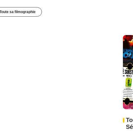
Toute sa filmographie
To
Sé