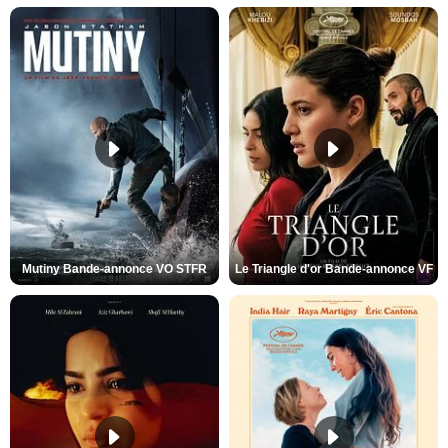
Mutiny Bande-annonce VO STFR
Le Triangle d'or Bande-annonce VF