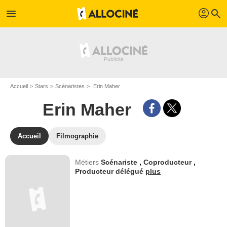
profil
menu
search
Accueil
Stars
Scénaristes
Erin Maher
Erin Maher
Accueil
Filmographie
Métiers
Scénariste
,
Coproducteur
,
Producteur délégué
plus