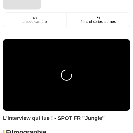
43
71
ans de carrière
films et séries tournés
L'Interview qui tue ! - SPOT FR "Jungle"
Filmographie