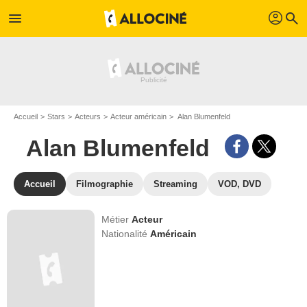
profil
menu
search
Accueil
Stars
Acteurs
Acteur américain
Alan Blumenfeld
Alan Blumenfeld
Accueil
Filmographie
Streaming
VOD, DVD
Métier
Acteur
Nationalité
Américain