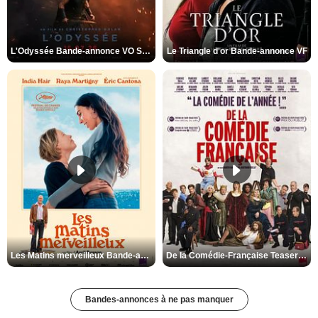
L'Odyssée Bande-annonce VO STFR
Le Triangle d'or Bande-annonce VF
Les Matins merveilleux Bande-annonce VF
De la Comédie-Française Teaser VF
Bandes-annonces à ne pas manquer