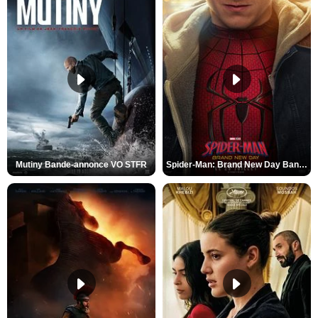
Mutiny Bande-annonce VO STFR
Spider-Man: Brand New Day Bande-annonce VO STFR