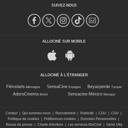
SUIVEZ-NOUS
ALLOCINÉ SUR MOBILE
ALLOCINÉ À L'ÉTRANGER
Filmstarts
SensaCine
Beyazperde
Allemagne
Espagne
Turquie
AdoroCinema
Sensacine México
Brésil
Mexique
Contact
|
Qui sommes-nous
|
Recrutement
|
Publicité
|
CGU
|
CGV
|
Politique de cookies
|
Préférences cookies
|
Données Personnelles
|
Revue de presse
|
Charte d'écriture
|
Les services AlloCiné
|
Gérer Utiq