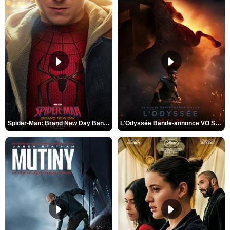
Spider-Man: Brand New Day Bande-annonce VO STFR
L'Odyssée Bande-annonce VO STFR