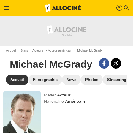
profil
menu
search
Accueil
Stars
Acteurs
Acteur américain
Michael McGrady
Michael McGrady
Accueil
Filmographie
News
Photos
Streaming
Métier
Acteur
Nationalité
Américain