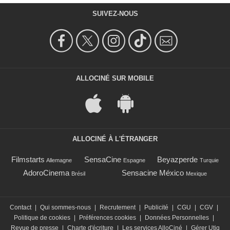
SUIVEZ-NOUS
ALLOCINÉ SUR MOBILE
ALLOCINÉ À L'ÉTRANGER
Filmstarts
SensaCine
Beyazperde
Allemagne
Espagne
Turquie
AdoroCinema
Sensacine México
Brésil
Mexique
Contact
|
Qui sommes-nous
|
Recrutement
|
Publicité
|
CGU
|
CGV
|
Politique de cookies
|
Préférences cookies
|
Données Personnelles
|
Revue de presse
|
Charte d'écriture
|
Les services AlloCiné
|
Gérer Utiq