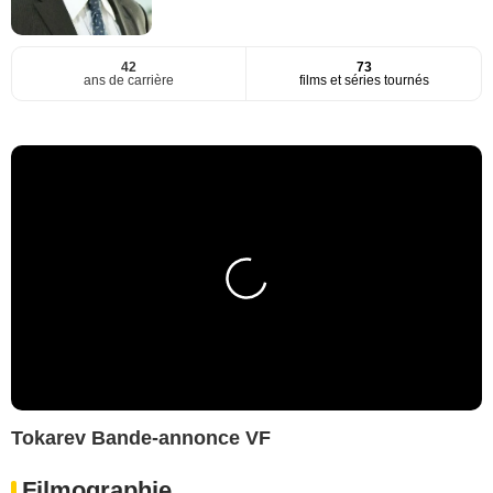
42
73
ans de carrière
films et séries tournés
Tokarev Bande-annonce VF
Filmographie