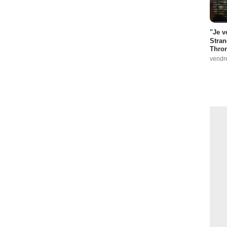
"Je v
Stran
Thro
vendr