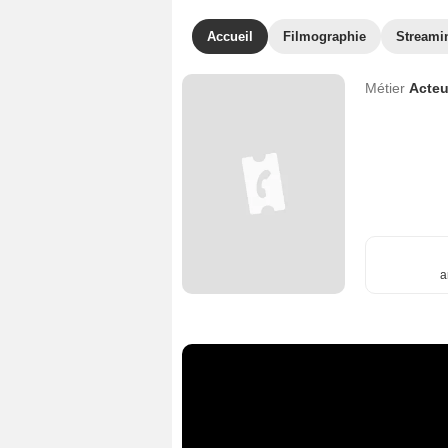
Accueil
Filmographie
Streami
Métier
Acteu
a