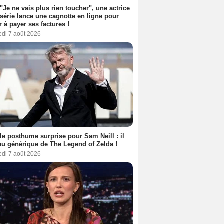
 "Je ne vais plus rien toucher", une actrice
 série lance une cagnotte en ligne pour
er à payer ses factures !
edi 7 août 2026
le posthume surprise pour Sam Neill : il
au générique de The Legend of Zelda !
edi 7 août 2026