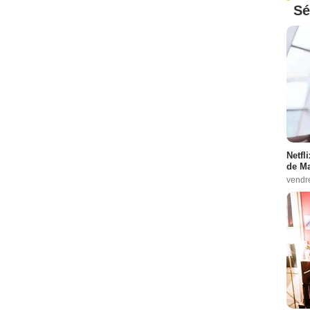
Sé
Netfl
de Ma
vendr