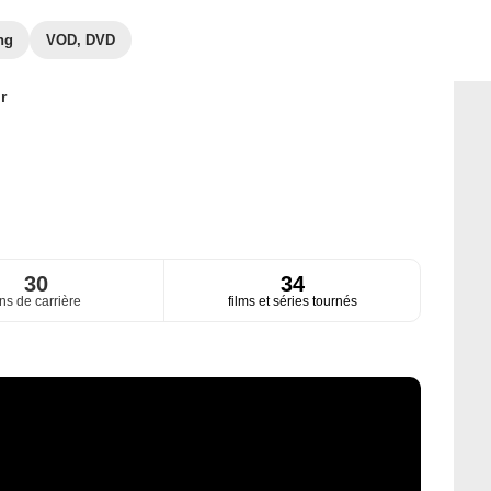
ng
VOD, DVD
r
30
34
ns de carrière
films et séries tournés