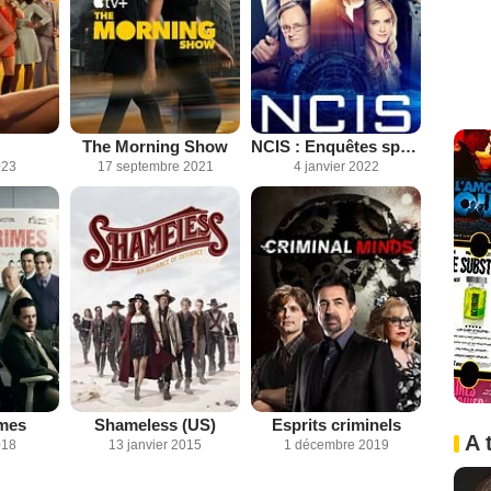
The Morning Show
NCIS : Enquêtes spéciales
023
17 septembre 2021
4 janvier 2022
mes
Shameless (US)
Esprits criminels
A 
018
13 janvier 2015
1 décembre 2019