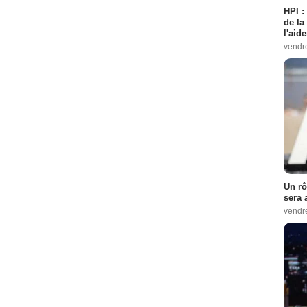
HPI :
de la
l'aid
vendr
Un rô
sera 
vendr