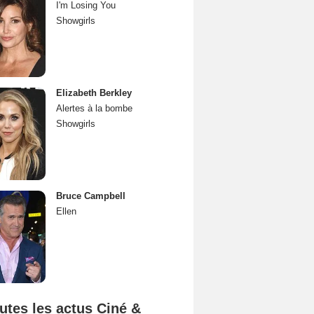
I'm Losing You
Showgirls
Elizabeth Berkley
Alertes à la bombe
Showgirls
Bruce Campbell
Ellen
utes les actus Ciné &