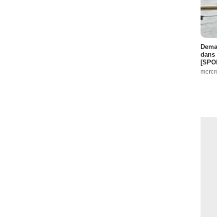
Demai
dans 
[SPO
mercr