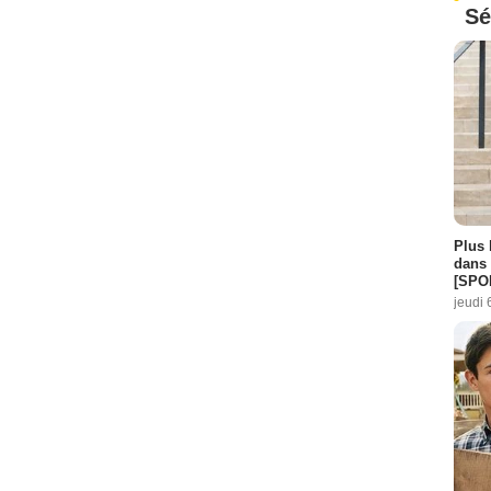
Sé
Plus 
dans 
[SPO
jeudi 