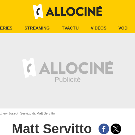
ÉRIES
STREAMING
TVACTU
VIDÉOS
VOD
thew Joseph Servitto dit Matt Servitto
Matt Servitto