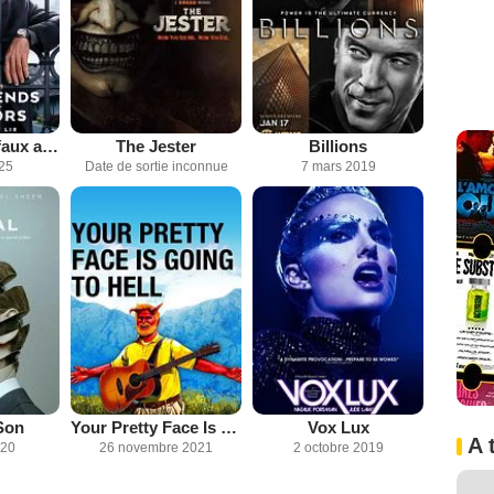
Vrais voisins, faux amis
The Jester
Billions
025
Date de sortie inconnue
7 mars 2019
Son
Your Pretty Face Is Going to Hell
Vox Lux
A 
020
26 novembre 2021
2 octobre 2019