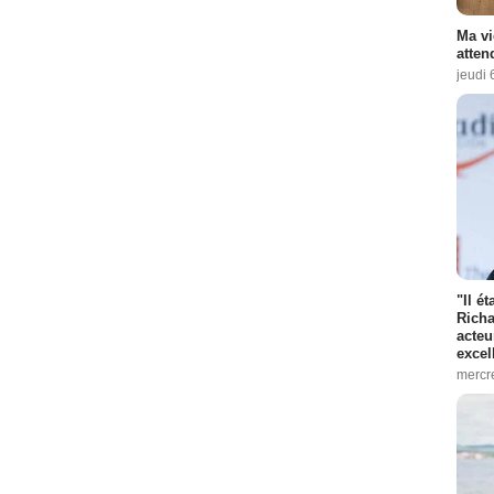
Ma vi
atten
jeudi 
"Il é
Richa
acteu
excel
mercr