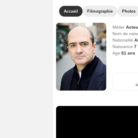
Accueil
Filmographie
Photos
Métier
Acteu
Nom de nai
Nationalité
A
Naissance
7 
Age
61
ans
a