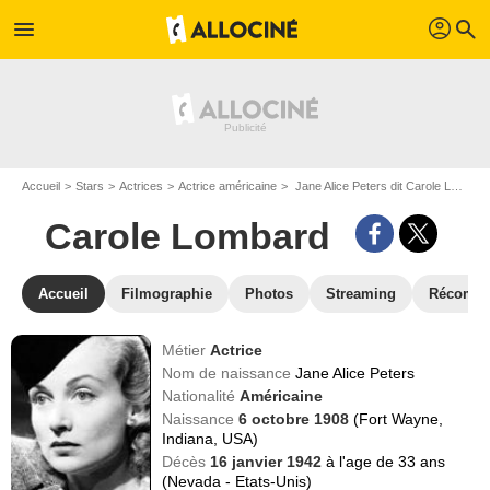
profil
menu
search
Accueil
Stars
Actrices
Actrice américaine
Jane Alice Peters dit Carole Lombard
Carole Lombard
Accueil
Filmographie
Photos
Streaming
Récompe
Métier
Actrice
Nom de naissance
Jane Alice Peters
Nationalité
Américaine
Naissance
6 octobre 1908
(Fort Wayne,
Indiana, USA)
Décès
16 janvier 1942
à l'age de 33 ans
(Nevada - Etats-Unis)