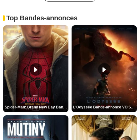
Top Bandes-annonces
Spider-Man: Brand New Day Bande-annonce VO STFR
L'Odyssée Bande-annonce VO STFR