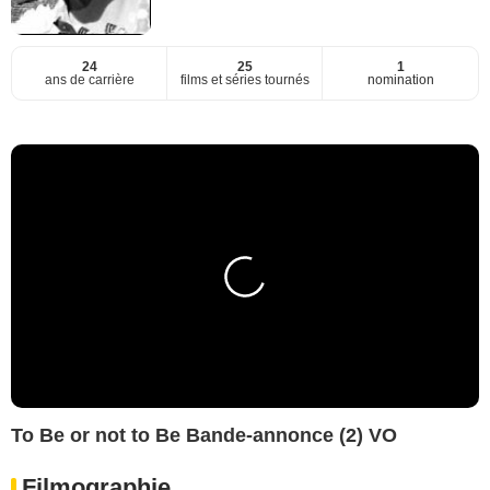
24
25
1
ans de carrière
films et séries tournés
nomination
To Be or not to Be Bande-annonce (2) VO
Filmographie