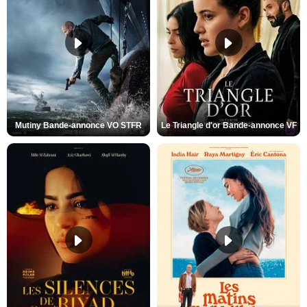
Mutiny Bande-annonce VO STFR
Le Triangle d'or Bande-annonce VF