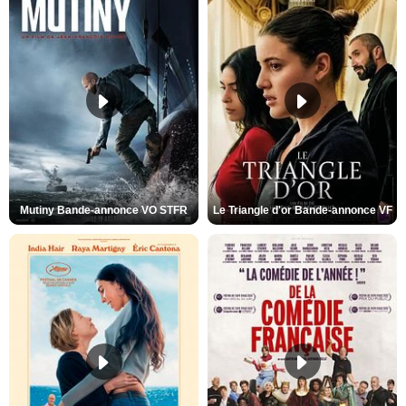
Mutiny Bande-annonce VO STFR
Le Triangle d'or Bande-annonce VF