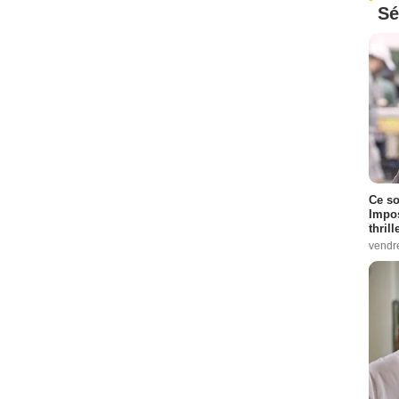
Sé
Ce so
Impos
thrill
vendr