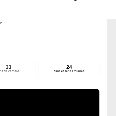
r
33
24
ns de carrière
films et séries tournés