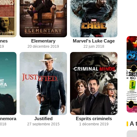
nnes
Elementary
Marvel's Luke Cage
019
20 décembre 2019
22 juin 2018
nnemora
Justified
Esprits criminels
A 
2018
27 septembre 2015
1 décembre 2019