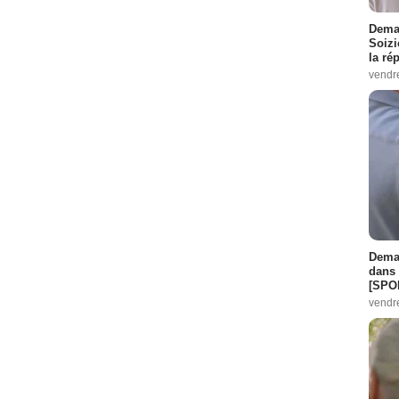
Demai
Soizi
la ré
vendr
Demai
dans 
[SPO
vendr