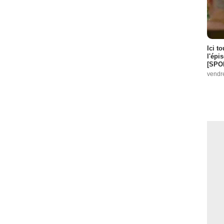
Ici t
l'épi
[SPO
vendr