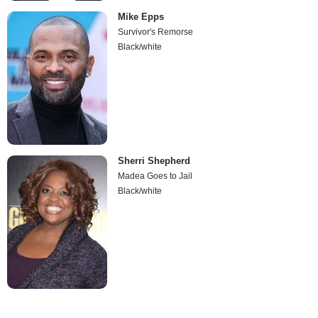
Mike Epps
Survivor's Remorse
Black/white
Sherri Shepherd
Madea Goes to Jail
Black/white