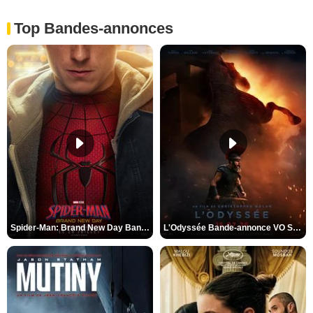
Top Bandes-annonces
Spider-Man: Brand New Day Bande-annonce VO STFR
L'Odyssée Bande-annonce VO STFR