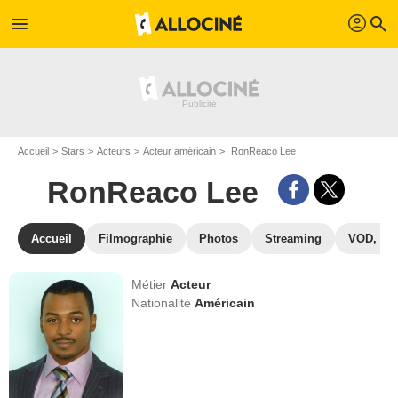
profil
menu
search
Accueil
Stars
Acteurs
Acteur américain
RonReaco Lee
RonReaco Lee
Accueil
Filmographie
Photos
Streaming
VOD, DV
Métier
Acteur
Nationalité
Américain