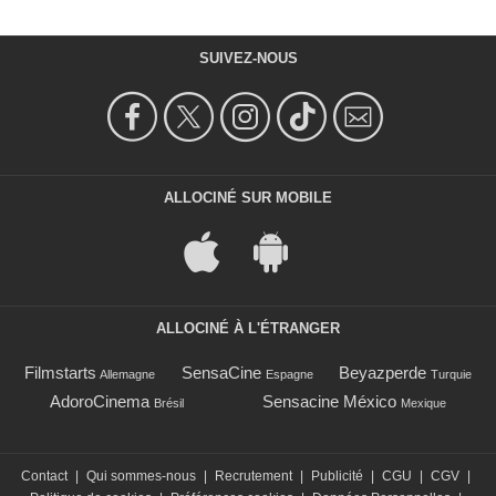
SUIVEZ-NOUS
ALLOCINÉ SUR MOBILE
ALLOCINÉ À L'ÉTRANGER
Filmstarts
SensaCine
Beyazperde
Allemagne
Espagne
Turquie
AdoroCinema
Sensacine México
Brésil
Mexique
Contact
|
Qui sommes-nous
|
Recrutement
|
Publicité
|
CGU
|
CGV
|