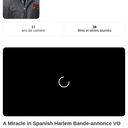
37
38
ans de carrière
films et séries tournés
A Miracle in Spanish Harlem Bande-annonce VO