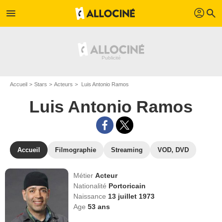
profil
menu
search
Accueil
Stars
Acteurs
Luis Antonio Ramos
Luis Antonio Ramos
Accueil
Filmographie
Streaming
VOD, DVD
Métier
Acteur
Nationalité
Portoricain
Naissance
13 juillet 1973
Age
53
ans