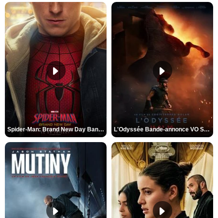
Spider-Man: Brand New Day Bande-annonce VO STFR
L'Odyssée Bande-annonce VO STFR