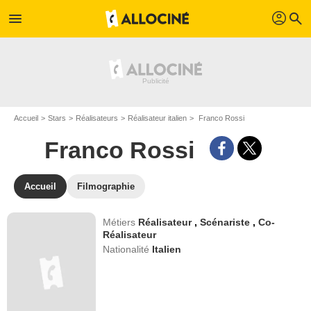
profil
menu
search
Accueil
Stars
Réalisateurs
Réalisateur italien
Franco Rossi
Franco Rossi
Accueil
Filmographie
Métiers
Réalisateur
,
Scénariste
,
Co-
Réalisateur
Nationalité
Italien