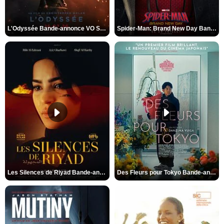
L'Odyssée Bande-annonce VO STFR
Spider-Man: Brand New Day Bande-annonce VO STFR
Les Silences de Riyad Bande-annonce VO STFR
Des Fleurs pour Tokyo Bande-annonce VO STFR