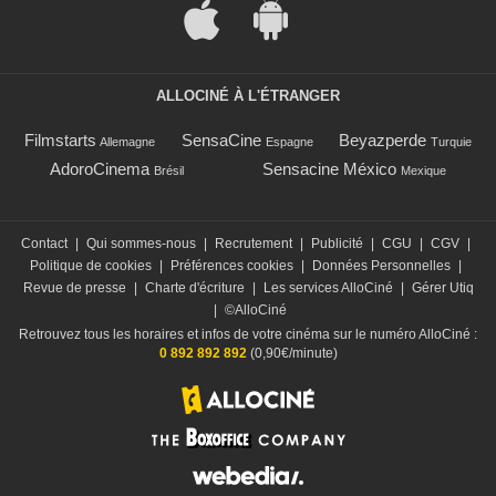
ALLOCINÉ À L'ÉTRANGER
Filmstarts
SensaCine
Beyazperde
Allemagne
Espagne
Turquie
AdoroCinema
Sensacine México
Brésil
Mexique
Contact
|
Qui sommes-nous
|
Recrutement
|
Publicité
|
CGU
|
CGV
|
Politique de cookies
|
Préférences cookies
|
Données Personnelles
|
Revue de presse
|
Charte d'écriture
|
Les services AlloCiné
|
Gérer Utiq
|
©AlloCiné
Retrouvez tous les horaires et infos de votre cinéma sur le numéro AlloCiné :
0 892 892 892
(0,90€/minute)