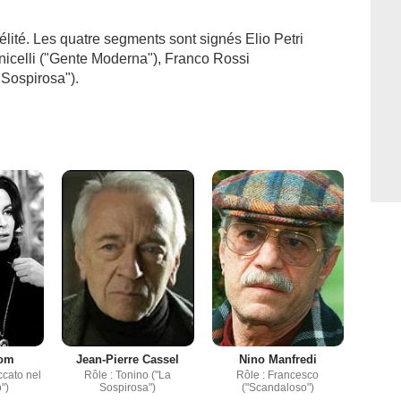
délité. Les quatre segments sont signés Elio Petri
nicelli ("Gente Moderna"), Franco Rossi
 Sospirosa").
oom
Jean-Pierre Cassel
Nino Manfredi
ccato nel
Rôle : Tonino ("La
Rôle : Francesco
")
Sospirosa")
("Scandaloso")