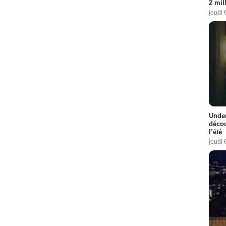
2 mil
jeudi 
Under
décou
l’été
jeudi 