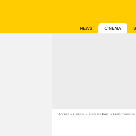
NEWS
CINÉMA
S
Accueil
Cinéma
Tous les films
Films Comédie