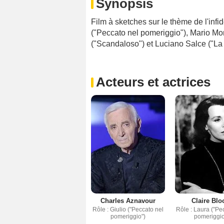
Synopsis
Film à sketches sur le thème de l'infi
("Peccato nel pomeriggio"), Mario Mo
("Scandaloso") et Luciano Salce ("La
Acteurs et actrices
Charles Aznavour
Claire Bl
Rôle : Giulio ("Peccato nel
Rôle : Laura ("Pe
pomeriggio")
pomeriggio