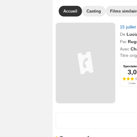
Accueil
Casting
Films similair
15 juille
De
Luci
Par
Rug
Avec
Ch
Titre ori
Spectate
3,0
2 notes