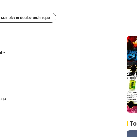
 complet et équipe technique
alie
age
To