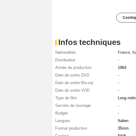
Casting
Infos techniques
Nationalités
France
,
It
Distributeur
-
Année de production
1964
Date de sortie DVD
-
Date de sortie Blu-ray
-
Date de sortie VOD
-
Type de film
Long métr
Secrets de tournage
-
Budget
-
Langues
Italien
Format production
35mm
Couleur
N&B