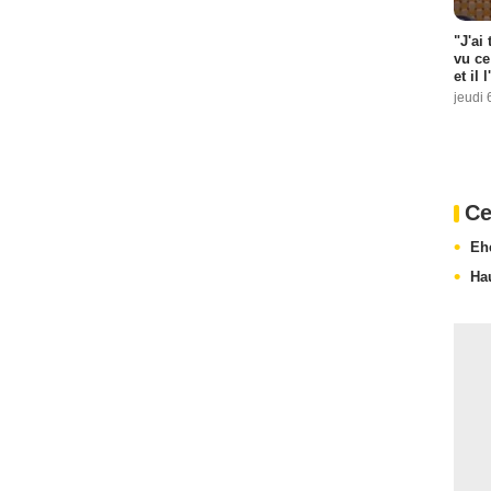
"J'ai
vu ce
et il 
jeudi 
Ce
Eh
Hau