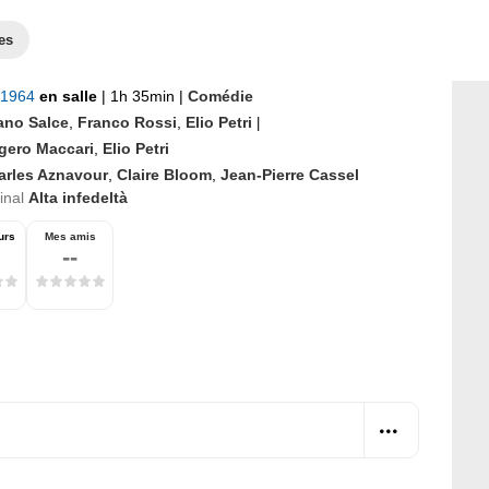
es
t 1964
en salle
|
1h 35min
|
Comédie
ano Salce
,
Franco Rossi
,
Elio Petri
|
gero Maccari
,
Elio Petri
arles Aznavour
,
Claire Bloom
,
Jean-Pierre Cassel
ginal
Alta infedeltà
urs
Mes amis
--