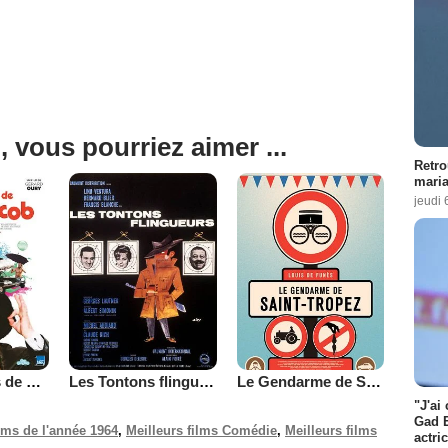
, vous pourriez aimer ...
Retro
maria
jeudi 
Les Aventures de Rabbi Jacob
Les Tontons flingueurs
Le Gendarme de Saint-Tropez
"J'ai
Gad E
ilms de l'année 1964
,
Meilleurs films Comédie
,
Meilleurs films
actri