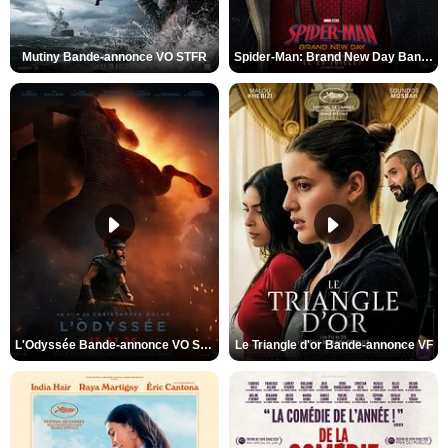
Mutiny Bande-annonce VO STFR
Spider-Man: Brand New Day Bande-annonce VO STFR
L'Odyssée Bande-annonce VO STFR
Le Triangle d'or Bande-annonce VF