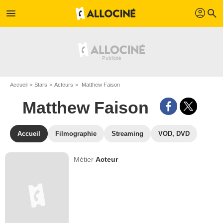
profil
menu
search
Accueil
Stars
Acteurs
Matthew Faison
Matthew Faison
Accueil
Filmographie
Streaming
VOD, DVD
Métier
Acteur