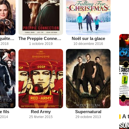
Take Two : Enquêtes en duo
The Preppie Connection
Noël sur la glace
 2018
1 octobre 2019
10 décembre 2016
 fils
Red Army
Supernatural
A 
 2014
25 février 2015
29 octobre 2013