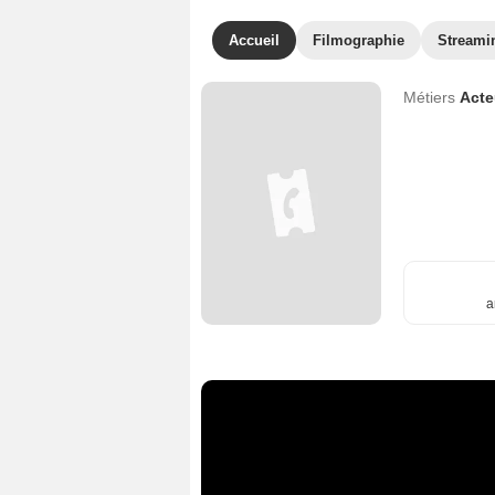
Accueil
Filmographie
Streami
Métiers
Act
a