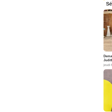
Sé
Demai
Judit
jeudi 