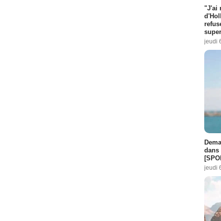
"J'ai
d'Hol
refus
super
jeudi 
Demai
dans 
[SPO
jeudi 