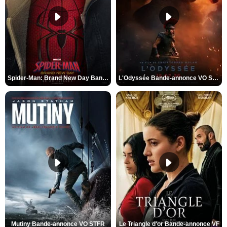
Spider-Man: Brand New Day Bande-annonce VO STFR
L'Odyssée Bande-annonce VO STFR
Mutiny Bande-annonce VO STFR
Le Triangle d'or Bande-annonce VF