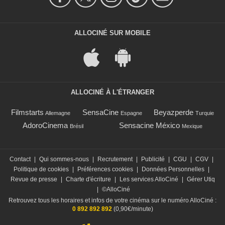
ALLOCINÉ SUR MOBILE
ALLOCINÉ À L'ÉTRANGER
Filmstarts
SensaCine
Beyazperde
Allemagne
Espagne
Turquie
AdoroCinema
Sensacine México
Brésil
Mexique
Contact
|
Qui sommes-nous
|
Recrutement
|
Publicité
|
CGU
|
CGV
|
Politique de cookies
|
Préférences cookies
|
Données Personnelles
|
Revue de presse
|
Charte d'écriture
|
Les services AlloCiné
|
Gérer Utiq
|
©AlloCiné
Retrouvez tous les horaires et infos de votre cinéma sur le numéro AlloCiné :
0 892 892 892
(0,90€/minute)