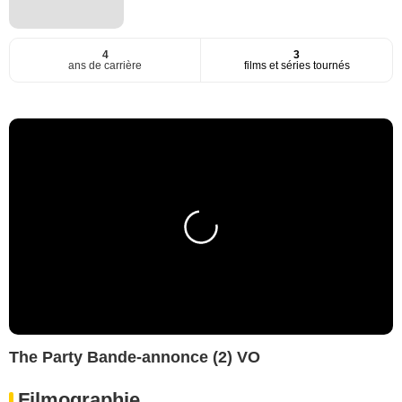
4
3
ans de carrière
films et séries tournés
The Party Bande-annonce (2) VO
Filmographie