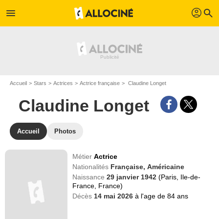
profil
menu
search
Accueil
Stars
Actrices
Actrice française
Claudine Longet
Claudine Longet
Accueil
Photos
Métier
Actrice
Nationalités
Française,
Américaine
Naissance
29 janvier 1942
(Paris, Ile-de-
France, France)
Décès
14 mai 2026
à l'age de 84 ans