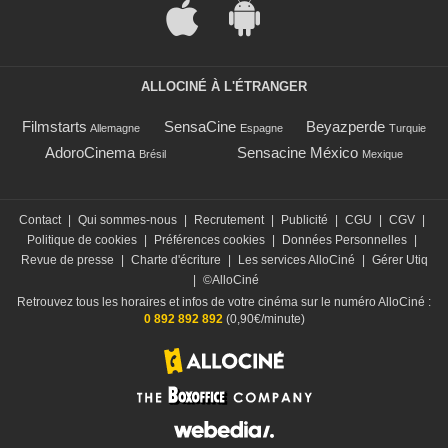
ALLOCINÉ À L'ÉTRANGER
Filmstarts
SensaCine
Beyazperde
Allemagne
Espagne
Turquie
AdoroCinema
Sensacine México
Brésil
Mexique
Contact
|
Qui sommes-nous
|
Recrutement
|
Publicité
|
CGU
|
CGV
|
Politique de cookies
|
Préférences cookies
|
Données Personnelles
|
Revue de presse
|
Charte d'écriture
|
Les services AlloCiné
|
Gérer Utiq
|
©AlloCiné
Retrouvez tous les horaires et infos de votre cinéma sur le numéro AlloCiné :
0 892 892 892
(0,90€/minute)