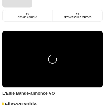
15
12
ans de carrière
films et séries tournés
L'Elue Bande-annonce VO
Filmographie