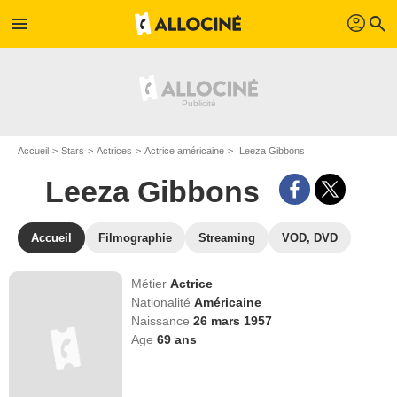
profil
menu
search
Accueil
Stars
Actrices
Actrice américaine
Leeza Gibbons
Leeza Gibbons
Accueil
Filmographie
Streaming
VOD, DVD
Métier
Actrice
Nationalité
Américaine
Naissance
26 mars 1957
Age
69
ans