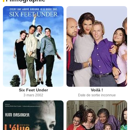
Six Feet Under
Voilà !
3 mars 2002
Date de sortie inconnue