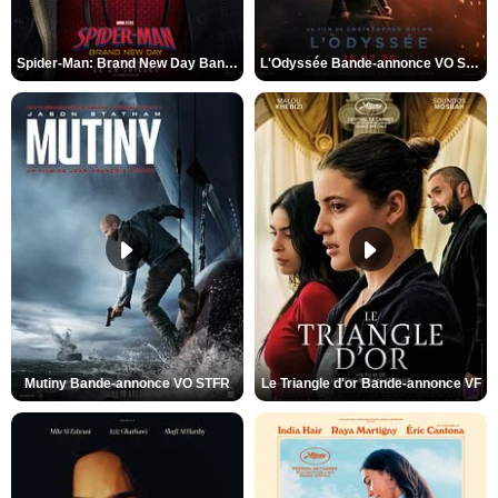
Spider-Man: Brand New Day Bande-annonce VO STFR
L'Odyssée Bande-annonce VO STFR
Mutiny Bande-annonce VO STFR
Le Triangle d'or Bande-annonce VF