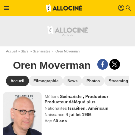
profil
menu
search
Accueil
Stars
Scénaristes
Oren Moverman
Oren Moverman
Accueil
Filmographie
News
Photos
Streaming
Métiers
Scénariste
,
Producteur
,
Producteur délégué
plus
Nationalités
Israélien,
Américain
Naissance
4 juillet 1966
Age
60
ans