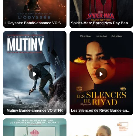
L'Odyssée Bande-annonce VO STFR
Spider-Man: Brand New Day Bande-annonce VO STFR
Mutiny Bande-annonce VO STFR
Les Silences de Riyad Bande-annonce VO STFR