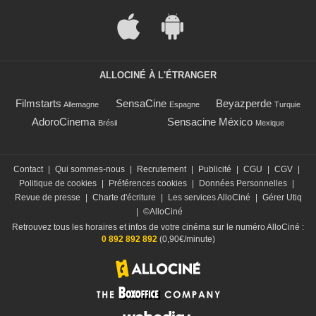
ALLOCINÉ À L'ÉTRANGER
Filmstarts
SensaCine
Beyazperde
Allemagne
Espagne
Turquie
AdoroCinema
Sensacine México
Brésil
Mexique
Contact
|
Qui sommes-nous
|
Recrutement
|
Publicité
|
CGU
|
CGV
|
Politique de cookies
|
Préférences cookies
|
Données Personnelles
|
Revue de presse
|
Charte d'écriture
|
Les services AlloCiné
|
Gérer Utiq
|
©AlloCiné
Retrouvez tous les horaires et infos de votre cinéma sur le numéro AlloCiné :
0 892 892 892
(0,90€/minute)