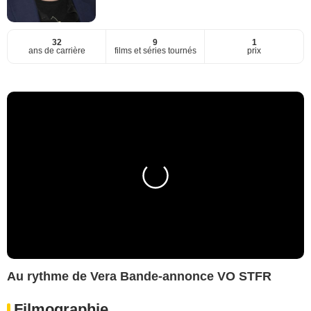
32
9
1
ans de carrière
films et séries tournés
prix
Au rythme de Vera Bande-annonce VO STFR
Filmographie