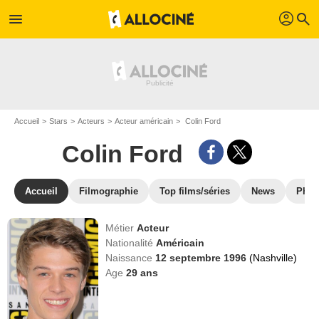
profil
menu
search
Accueil
Stars
Acteurs
Acteur américain
Colin Ford
Colin Ford
Accueil
Filmographie
Top films/séries
News
Phot
Métier
Acteur
Nationalité
Américain
Naissance
12 septembre 1996
(Nashville)
Age
29
ans