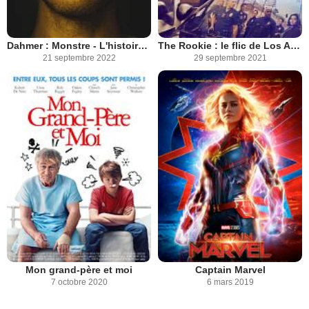
Dahmer : Monstre - L'histoire de Jeffrey Dahmer
The Rookie : le flic de Los Angeles
21 septembre 2022
29 septembre 2021
Mon grand-père et moi
Captain Marvel
7 octobre 2020
6 mars 2019