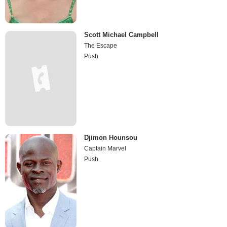
Scott Michael Campbell
The Escape
Push
Djimon Hounsou
Captain Marvel
Push