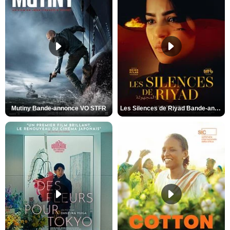
Mutiny Bande-annonce VO STFR
Les Silences de Riyad Bande-annonce VO STFR