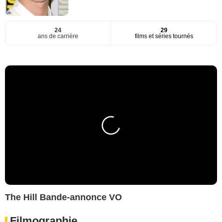
24
29
ans de carrière
films et séries tournés
The Hill Bande-annonce VO
Filmographie