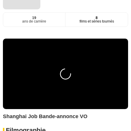
19
8
ans de carrière
films et séries tournés
Shanghai Job Bande-annonce VO
Filmographie