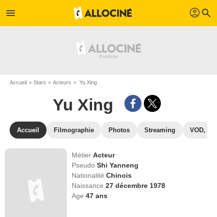
profil
menu
search
Accueil
Stars
Acteurs
Yu Xing
Yu Xing
Accueil
Filmographie
Photos
Streaming
VOD, DV
Métier
Acteur
Pseudo
Shi Yanneng
Nationalité
Chinois
Naissance
27 décembre 1978
Age
47
ans