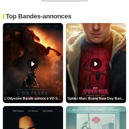
Top Bandes-annonces
L'Odyssée Bande-annonce VO STFR
Spider-Man: Brand New Day Bande-annonce VO STFR