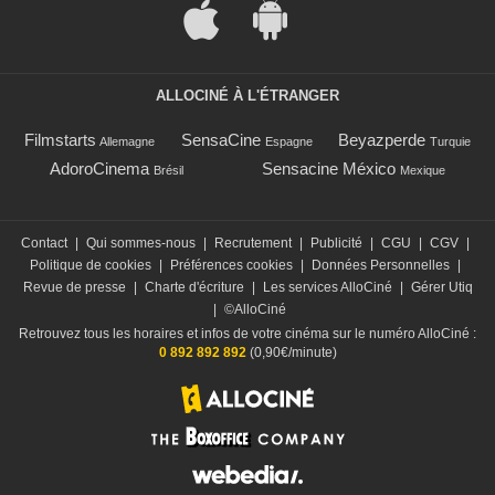
ALLOCINÉ À L'ÉTRANGER
Filmstarts
SensaCine
Beyazperde
Allemagne
Espagne
Turquie
AdoroCinema
Sensacine México
Brésil
Mexique
Contact
|
Qui sommes-nous
|
Recrutement
|
Publicité
|
CGU
|
CGV
|
Politique de cookies
|
Préférences cookies
|
Données Personnelles
|
Revue de presse
|
Charte d'écriture
|
Les services AlloCiné
|
Gérer Utiq
|
©AlloCiné
Retrouvez tous les horaires et infos de votre cinéma sur le numéro AlloCiné :
0 892 892 892
(0,90€/minute)