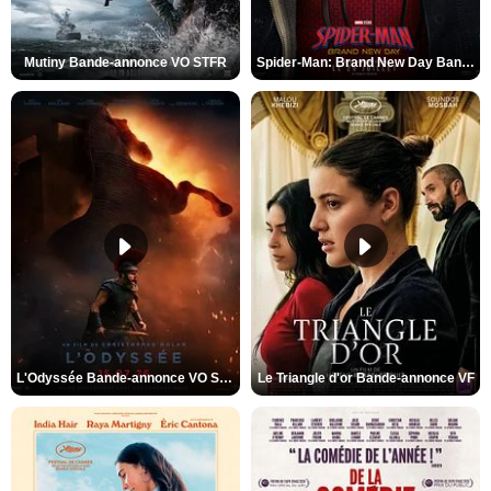
Mutiny Bande-annonce VO STFR
Spider-Man: Brand New Day Bande-annonce VO STFR
L'Odyssée Bande-annonce VO STFR
Le Triangle d'or Bande-annonce VF