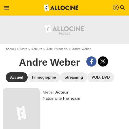
profil
menu
search
Accueil
Stars
Acteurs
Acteur français
Andre Weber
Andre Weber
Accueil
Filmographie
Streaming
VOD, DVD
Métier
Acteur
Nationalité
Français