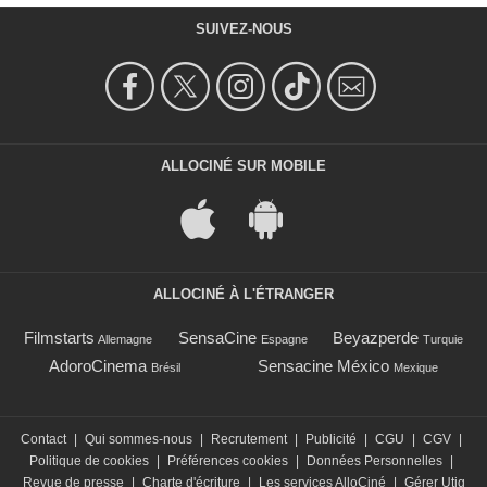
SUIVEZ-NOUS
ALLOCINÉ SUR MOBILE
ALLOCINÉ À L'ÉTRANGER
Filmstarts
SensaCine
Beyazperde
Allemagne
Espagne
Turquie
AdoroCinema
Sensacine México
Brésil
Mexique
Contact
|
Qui sommes-nous
|
Recrutement
|
Publicité
|
CGU
|
CGV
|
Politique de cookies
|
Préférences cookies
|
Données Personnelles
|
Revue de presse
|
Charte d'écriture
|
Les services AlloCiné
|
Gérer Utiq