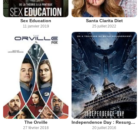
Sex Education
Santa Clarita Diet
11 janvier 2019
25 juillet 2022
The Orville
Independence Day : Resurgence
27 février 2018
20 juillet 2016