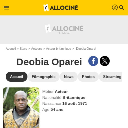
profil
menu
search
Accueil
Stars
Acteurs
Acteur britannique
Deobia Oparei
Deobia Oparei
Accueil
Filmographie
News
Photos
Streaming
Métier
Acteur
Nationalité
Britannique
Naissance
16 août 1971
Age
54
ans