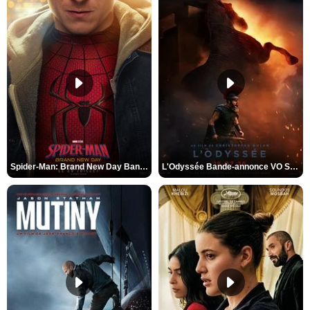
Spider-Man: Brand New Day Bande-annonce VO STFR
L'Odyssée Bande-annonce VO STFR