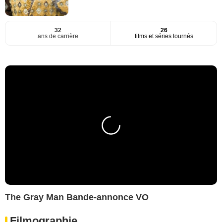
32
26
ans de carrière
films et séries tournés
The Gray Man Bande-annonce VO
Filmographie