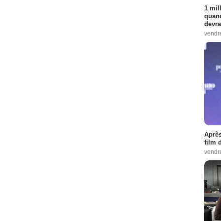
1 mil
quand
devra
vendr
Après
film 
vendr