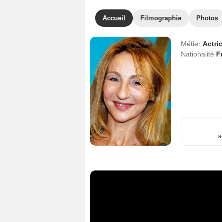
Accueil
Filmographie
Photos
Métier
Actri
Nationalité
F
a