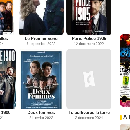
llés
Le Premier venu
Paris Police 1905
024
6 septembre 2023
12 décembre 2022
e 1900
Deux femmes
Tu cultiveras la terre
A 
021
21 février 2022
2 décembre 2024