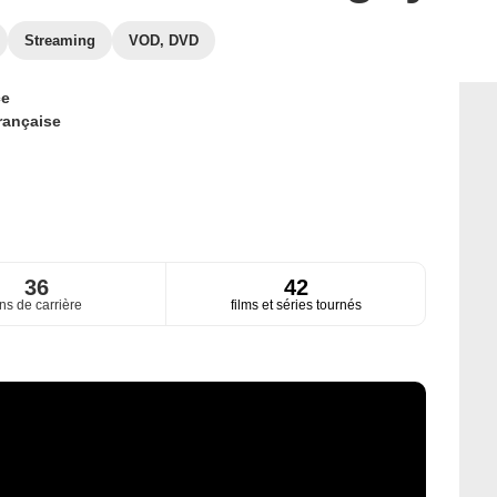
Streaming
VOD, DVD
ce
rançaise
36
42
ns de carrière
films et séries tournés