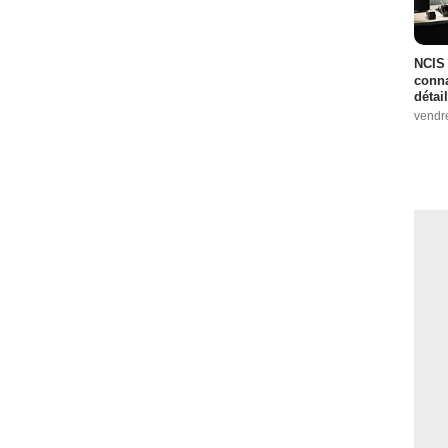
NCIS 
conna
détai
vendr