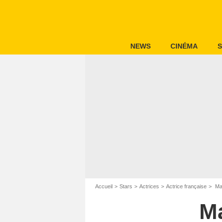
NEWS
CINÉMA
S
Accueil
Stars
Actrices
Actrice française
Mar
Ma