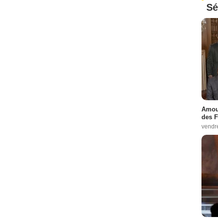
Sé
Amour
des F
vendr