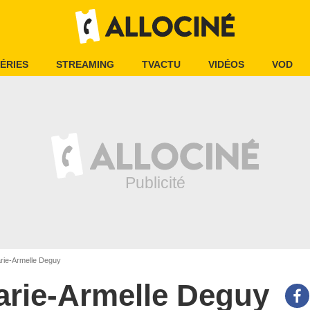
ÉRIES
STREAMING
TVACTU
VIDÉOS
VOD
ie-Armelle Deguy
rie-Armelle Deguy