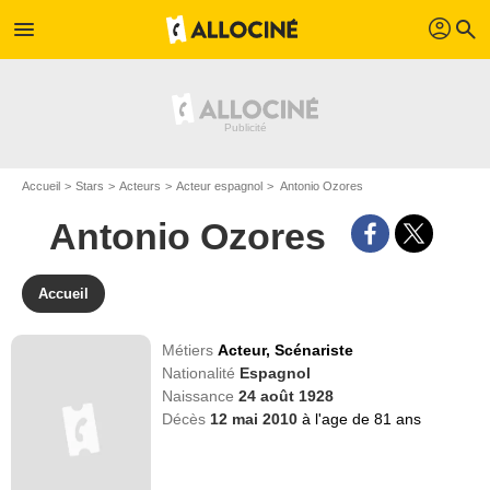
profil
menu
search
Accueil
Stars
Acteurs
Acteur espagnol
Antonio Ozores
Antonio Ozores
Accueil
Métiers
Acteur,
Scénariste
Nationalité
Espagnol
Naissance
24 août 1928
Décès
12 mai 2010
à l'age de 81 ans