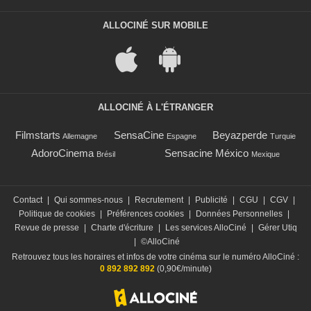
ALLOCINÉ SUR MOBILE
ALLOCINÉ À L'ÉTRANGER
Filmstarts
SensaCine
Beyazperde
Allemagne
Espagne
Turquie
AdoroCinema
Sensacine México
Brésil
Mexique
Contact
|
Qui sommes-nous
|
Recrutement
|
Publicité
|
CGU
|
CGV
|
Politique de cookies
|
Préférences cookies
|
Données Personnelles
|
Revue de presse
|
Charte d'écriture
|
Les services AlloCiné
|
Gérer Utiq
|
©AlloCiné
Retrouvez tous les horaires et infos de votre cinéma sur le numéro AlloCiné :
0 892 892 892
(0,90€/minute)