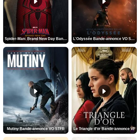
Spider-Man: Brand New Day Bande-annonce VO STFR
L'Odyssée Bande-annonce VO STFR
Mutiny Bande-annonce VO STFR
Le Triangle d'or Bande-annonce VF