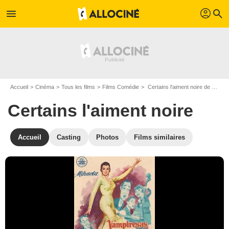
profil
menu
search
Accueil
Cinéma
Tous les films
Films Comédie
Certains l'aiment noire de Jesús Franco
Certains l'aiment noire
Accueil
Casting
Photos
Films similaires