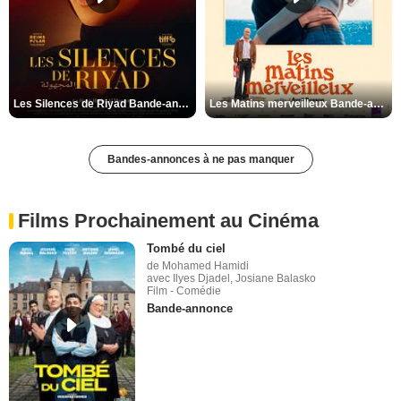
Les Silences de Riyad Bande-annonce VO STFR
Les Matins merveilleux Bande-annonce VF
Bandes-annonces à ne pas manquer
Films Prochainement au Cinéma
Tombé du ciel
de Mohamed Hamidi
avec Ilyes Djadel, Josiane Balasko
Film - Comédie
Bande-annonce