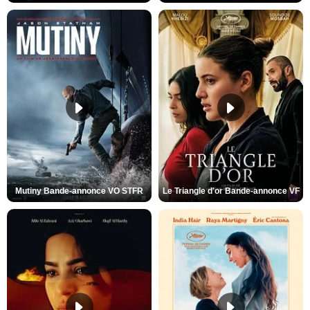
Mutiny Bande-annonce VO STFR
Le Triangle d'or Bande-annonce VF