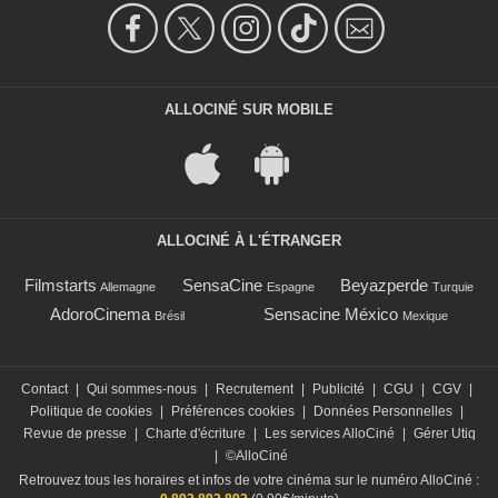
ALLOCINÉ SUR MOBILE
ALLOCINÉ À L'ÉTRANGER
Filmstarts
SensaCine
Beyazperde
Allemagne
Espagne
Turquie
AdoroCinema
Sensacine México
Brésil
Mexique
Contact
|
Qui sommes-nous
|
Recrutement
|
Publicité
|
CGU
|
CGV
|
Politique de cookies
|
Préférences cookies
|
Données Personnelles
|
Revue de presse
|
Charte d'écriture
|
Les services AlloCiné
|
Gérer Utiq
|
©AlloCiné
Retrouvez tous les horaires et infos de votre cinéma sur le numéro AlloCiné :