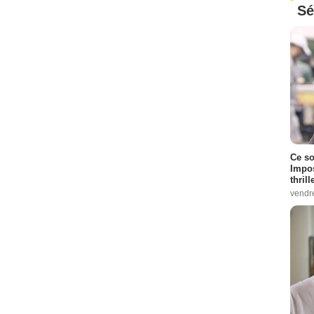
Sé
Ce so
Impos
thrill
vendr