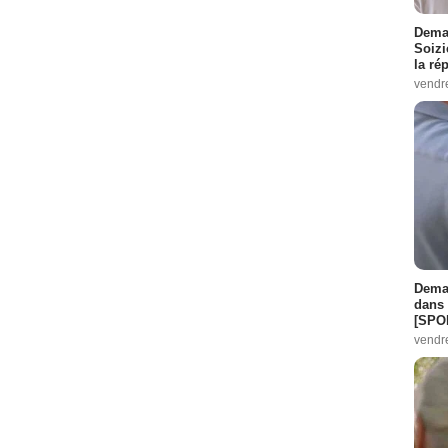
Demai
Soizi
la ré
vendr
Demai
dans 
[SPO
vendr