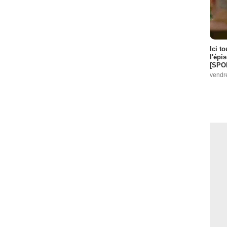
Ici t
l'épi
[SPO
vendr