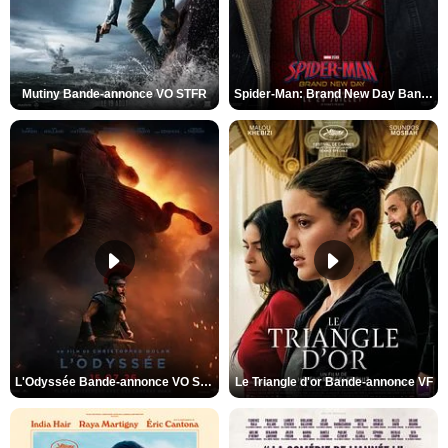
Mutiny Bande-annonce VO STFR
Spider-Man: Brand New Day Bande-annonce VO STFR
L'Odyssée Bande-annonce VO STFR
Le Triangle d'or Bande-annonce VF