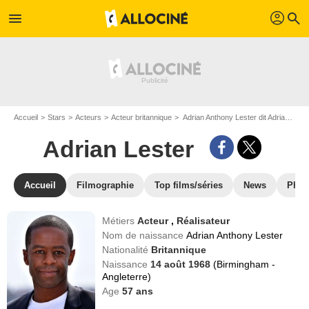
profil
menu
search
Accueil
Stars
Acteurs
Acteur britannique
Adrian Anthony Lester dit Adrian Lester
Adrian Lester
Accueil
Filmographie
Top films/séries
News
Phot
Métiers
Acteur
,
Réalisateur
Nom de naissance
Adrian Anthony Lester
Nationalité
Britannique
Naissance
14 août 1968
(Birmingham -
Angleterre)
Age
57
ans