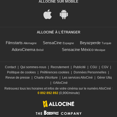
ALLOCINÉ SUR MOBILE
ALLOCINÉ À L'ÉTRANGER
Filmstarts
SensaCine
Beyazperde
Allemagne
Espagne
Turquie
AdoroCinema
Sensacine México
Brésil
Mexique
Contact
|
Qui sommes-nous
|
Recrutement
|
Publicité
|
CGU
|
CGV
|
Politique de cookies
|
Préférences cookies
|
Données Personnelles
|
Revue de presse
|
Charte d'écriture
|
Les services AlloCiné
|
Gérer Utiq
|
©AlloCiné
Retrouvez tous les horaires et infos de votre cinéma sur le numéro AlloCiné :
0 892 892 892
(0,90€/minute)