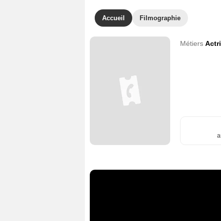
Accueil
Filmographie
Métiers
Actr
a