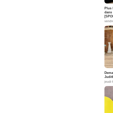
Plus 
dans 
[SPO
vendr
Demai
Judit
jeudi 