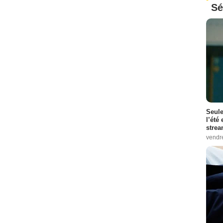
Sé
Seule
l’été
stre
vendr