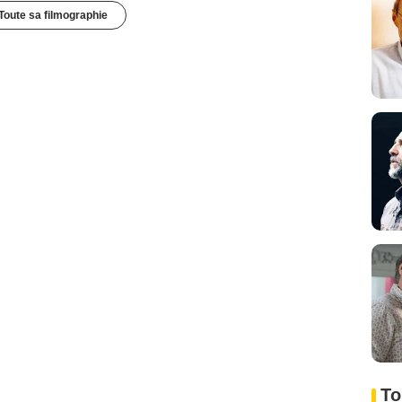
Toute sa filmographie
To