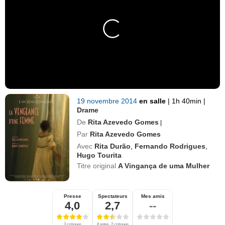
19 novembre 2014
en salle
|
1h 40min
|
Drame
De
Rita Azevedo Gomes
|
Par
Rita Azevedo Gomes
Avec
Rita Durão
,
Fernando Rodrigues
,
Hugo Tourita
Titre original
A Vingança de uma Mulher
Presse
Spectateurs
Mes amis
4,0
2,7
--
3 critiques
8 notes, 2 critiques