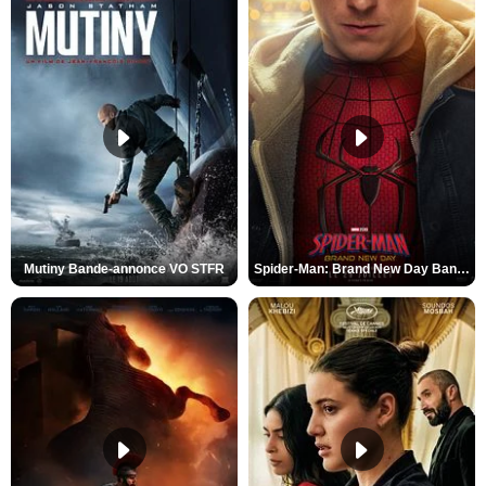
Mutiny Bande-annonce VO STFR
Spider-Man: Brand New Day Bande-annonce VO STFR