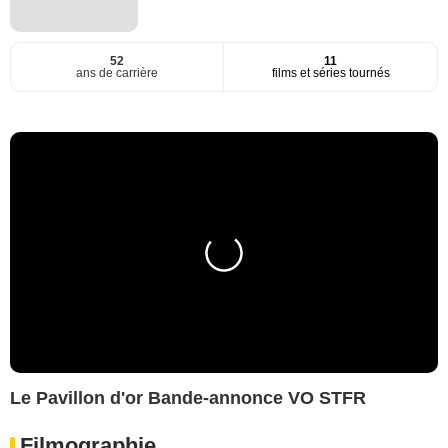
52
11
ans de carrière
films et séries tournés
Le Pavillon d'or Bande-annonce VO STFR
Filmographie