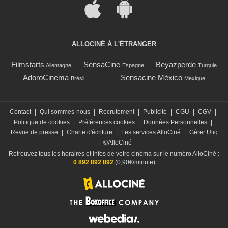
ALLOCINÉ À L'ÉTRANGER
Filmstarts
SensaCine
Beyazperde
Allemagne
Espagne
Turquie
AdoroCinema
Sensacine México
Brésil
Mexique
Contact
|
Qui sommes-nous
|
Recrutement
|
Publicité
|
CGU
|
CGV
|
Politique de cookies
|
Préférences cookies
|
Données Personnelles
|
Revue de presse
|
Charte d'écriture
|
Les services AlloCiné
|
Gérer Utiq
|
©AlloCiné
Retrouvez tous les horaires et infos de votre cinéma sur le numéro AlloCiné :
0 892 892 892
(0,90€/minute)