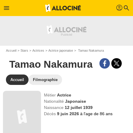
profil
menu
search
Accueil
Stars
Actrices
Actrice japonaise
Tamao Nakamura
Tamao Nakamura
Accueil
Filmographie
Métier
Actrice
Nationalité
Japonaise
Naissance
12 juillet 1939
Décès
9 juin 2026
à l'age de 86 ans