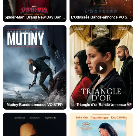
Spider-Man: Brand New Day Bande-annonce VO STFR
L'Odyssée Bande-annonce VO STFR
Mutiny Bande-annonce VO STFR
Le Triangle d'or Bande-annonce VF