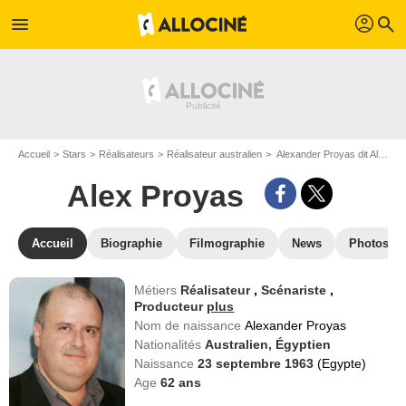
profil
menu
search
Accueil
Stars
Réalisateurs
Réalisateur australien
Alexander Proyas dit Alex Proyas
Alex Proyas
Accueil
Biographie
Filmographie
News
Photos
Métiers
Réalisateur
,
Scénariste
,
Producteur
plus
Nom de naissance
Alexander Proyas
Nationalités
Australien,
Égyptien
Naissance
23 septembre 1963
(Egypte)
Age
62
ans