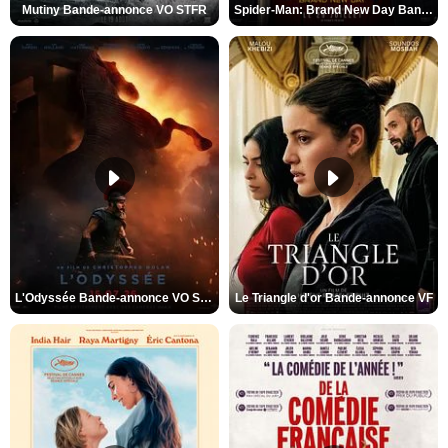
Mutiny Bande-annonce VO STFR
Spider-Man: Brand New Day Bande-annonce VO STFR
L'Odyssée Bande-annonce VO STFR
Le Triangle d'or Bande-annonce VF