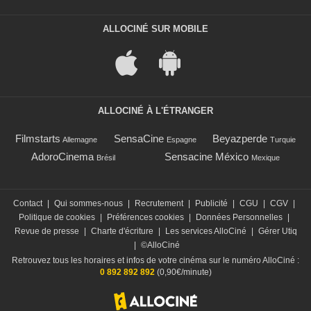
ALLOCINÉ SUR MOBILE
ALLOCINÉ À L'ÉTRANGER
Filmstarts
SensaCine
Beyazperde
Allemagne
Espagne
Turquie
AdoroCinema
Sensacine México
Brésil
Mexique
Contact
|
Qui sommes-nous
|
Recrutement
|
Publicité
|
CGU
|
CGV
|
Politique de cookies
|
Préférences cookies
|
Données Personnelles
|
Revue de presse
|
Charte d'écriture
|
Les services AlloCiné
|
Gérer Utiq
|
©AlloCiné
Retrouvez tous les horaires et infos de votre cinéma sur le numéro AlloCiné :
0 892 892 892
(0,90€/minute)