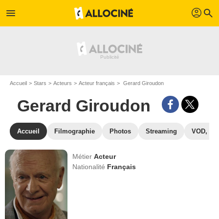
profil
menu
search
Accueil
Stars
Acteurs
Acteur français
Gerard Giroudon
Gerard Giroudon
Accueil
Filmographie
Photos
Streaming
VOD, DV
Métier
Acteur
Nationalité
Français