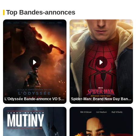
Top Bandes-annonces
L'Odyssée Bande-annonce VO STFR
Spider-Man: Brand New Day Bande-annonce VO STFR