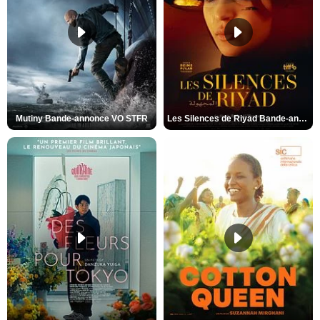
Mutiny Bande-annonce VO STFR
Les Silences de Riyad Bande-annonce VO STFR