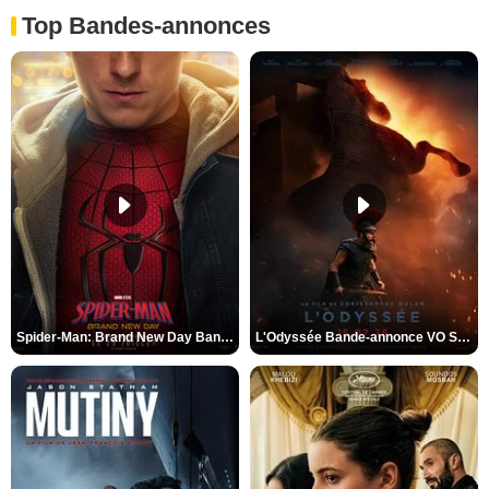
Top Bandes-annonces
Spider-Man: Brand New Day Bande-annonce VO STFR
L'Odyssée Bande-annonce VO STFR