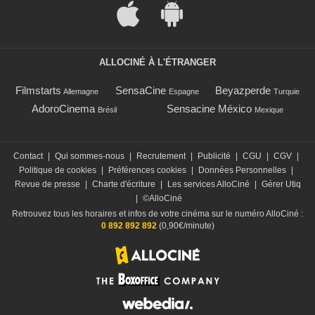
ALLOCINÉ À L'ÉTRANGER
Filmstarts
SensaCine
Beyazperde
Allemagne
Espagne
Turquie
AdoroCinema
Sensacine México
Brésil
Mexique
Contact
|
Qui sommes-nous
|
Recrutement
|
Publicité
|
CGU
|
CGV
|
Politique de cookies
|
Préférences cookies
|
Données Personnelles
|
Revue de presse
|
Charte d'écriture
|
Les services AlloCiné
|
Gérer Utiq
|
©AlloCiné
Retrouvez tous les horaires et infos de votre cinéma sur le numéro AlloCiné :
0 892 892 892
(0,90€/minute)