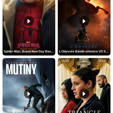
Spider-Man: Brand New Day Bande-annonce VO STFR
L'Odyssée Bande-annonce VO STFR