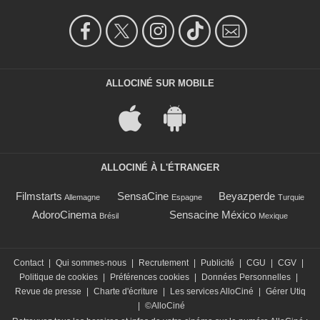
ALLOCINÉ SUR MOBILE
ALLOCINÉ À L'ÉTRANGER
Filmstarts
SensaCine
Beyazperde
Allemagne
Espagne
Turquie
AdoroCinema
Sensacine México
Brésil
Mexique
Contact
|
Qui sommes-nous
|
Recrutement
|
Publicité
|
CGU
|
CGV
|
Politique de cookies
|
Préférences cookies
|
Données Personnelles
|
Revue de presse
|
Charte d'écriture
|
Les services AlloCiné
|
Gérer Utiq
|
©AlloCiné