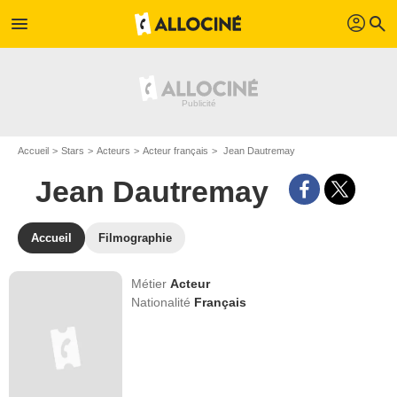
profil
menu
search
Accueil
Stars
Acteurs
Acteur français
Jean Dautremay
Jean Dautremay
Accueil
Filmographie
Métier
Acteur
Nationalité
Français