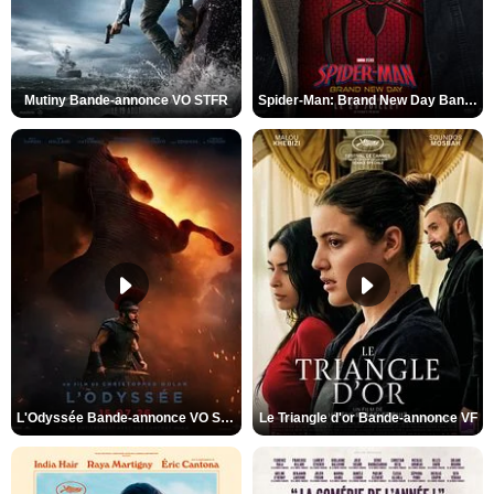
Mutiny Bande-annonce VO STFR
Spider-Man: Brand New Day Bande-annonce VO STFR
L'Odyssée Bande-annonce VO STFR
Le Triangle d'or Bande-annonce VF