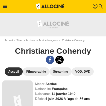
profil
menu
search
Accueil
Stars
Actrices
Actrice française
Christiane Cohendy
Christiane Cohendy
Accueil
Filmographie
Streaming
VOD, DVD
Métier
Actrice
Nationalité
Française
Naissance
11 janvier 1940
Décès
5 juin 2026
à l'age de 86 ans