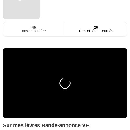
45
26
ans de carrière
films et séries tournés
Sur mes lèvres Bande-annonce VF