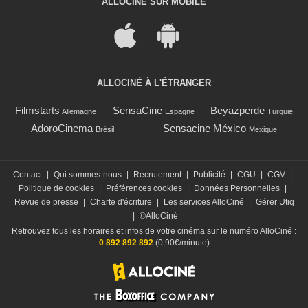
ALLOCINÉ SUR MOBILE
ALLOCINÉ À L'ÉTRANGER
Filmstarts
SensaCine
Beyazperde
Allemagne
Espagne
Turquie
AdoroCinema
Sensacine México
Brésil
Mexique
Contact
|
Qui sommes-nous
|
Recrutement
|
Publicité
|
CGU
|
CGV
|
Politique de cookies
|
Préférences cookies
|
Données Personnelles
|
Revue de presse
|
Charte d'écriture
|
Les services AlloCiné
|
Gérer Utiq
|
©AlloCiné
Retrouvez tous les horaires et infos de votre cinéma sur le numéro AlloCiné :
0 892 892 892
(0,90€/minute)