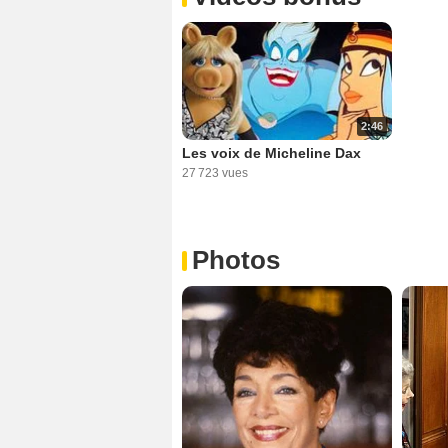
2:46
Les voix de Micheline Dax
27 723 vues
Photos