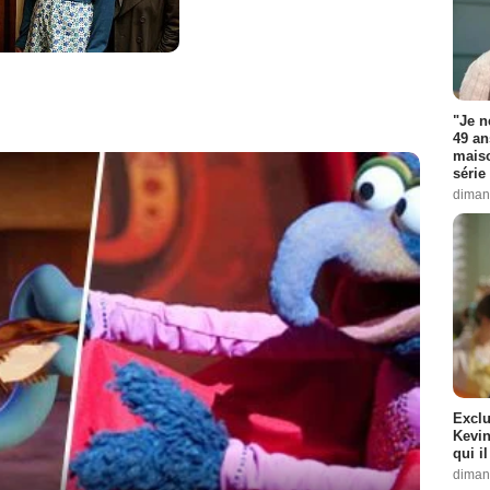
"Je n
49 an
maiso
série 
diman
Exclu
Kevin
qui i
diman