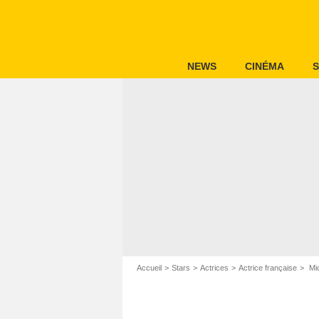
NEWS
CINÉMA
S
Accueil
Stars
Actrices
Actrice française
Mic