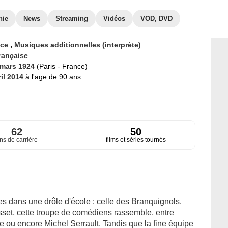
hie
News
Streaming
Vidéos
VOD, DVD
ice
,
Musiques additionnelles (interprète)
rançaise
 mars 1924
(Paris - France)
ril 2014
à l'age de 90 ans
62
50
ns de carrière
films et séries tournés
s dans une drôle d'école : celle des Branquignols.
sset, cette troupe de comédiens rassemble, entre
 ou encore Michel Serrault. Tandis que la fine équipe