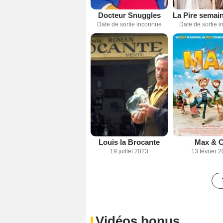
Docteur Snuggles
Date de sortie 
Date de sortie inconnue
Louis la Brocante
Max & 
19 juillet 2023
13 février 
Vidéos bonus