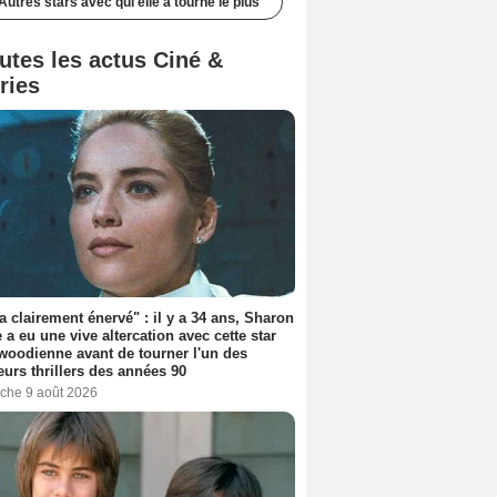
Autres stars avec qui elle a tourné le plus
utes les actus Ciné &
ries
'a clairement énervé" : il y a 34 ans, Sharon
 a eu une vive altercation avec cette star
woodienne avant de tourner l'un des
eurs thrillers des années 90
che 9 août 2026