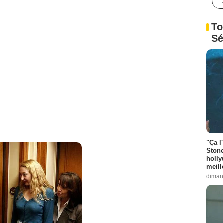
To
Sé
"Ça l
Stone
holly
meill
diman