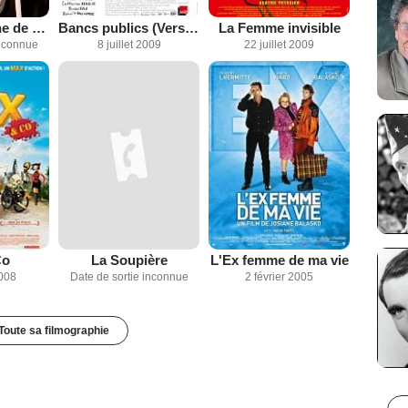
La Pire semaine de ma vie
Bancs publics (Versailles rive droite)
La Femme invisible
inconnue
8 juillet 2009
22 juillet 2009
Co
La Soupière
L'Ex femme de ma vie
2008
Date de sortie inconnue
2 février 2005
Toute sa filmographie