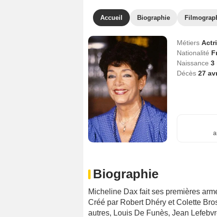
Accueil
Biographie
Filmograp
Métiers
Actr
Nationalité
F
Naissance
3
Décès
27 av
a
Biographie
Micheline Dax fait ses premières arme
Créé par Robert Dhéry et Colette Bro
autres, Louis De Funès, Jean Lefebvre