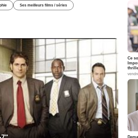
phie
Ses meilleurs films / séries
Ce so
Impos
thrill
vendr
-7"
Demai