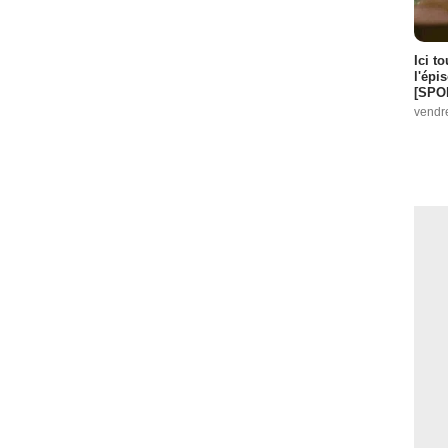
Ici t
l'épi
[SPO
vendr