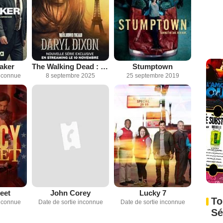
aker
The Walking Dead : Daryl Dixon
Stumptown
inconnue
8 septembre 2025
25 septembre 2019
eet
John Corey
Lucky 7
To
inconnue
Date de sortie inconnue
Date de sortie inconnue
Sé