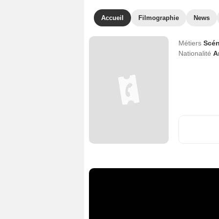
Accueil
Filmographie
News
Métiers
Scén
Nationalité
A