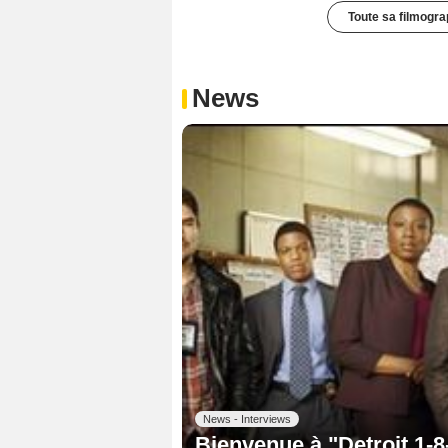
Toute sa filmogra
News
News - Interviews
Bienvenue à "Detroit 1-8