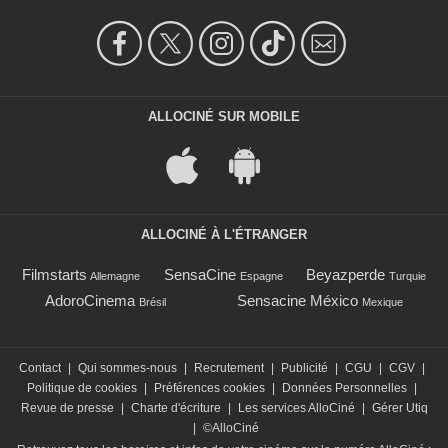
ALLOCINÉ SUR MOBILE
ALLOCINÉ À L'ÉTRANGER
Filmstarts
SensaCine
Beyazperde
Allemagne
Espagne
Turquie
AdoroCinema
Sensacine México
Brésil
Mexique
Contact
|
Qui sommes-nous
|
Recrutement
|
Publicité
|
CGU
|
CGV
|
Politique de cookies
|
Préférences cookies
|
Données Personnelles
|
Revue de presse
|
Charte d'écriture
|
Les services AlloCiné
|
Gérer Utiq
|
©AlloCiné