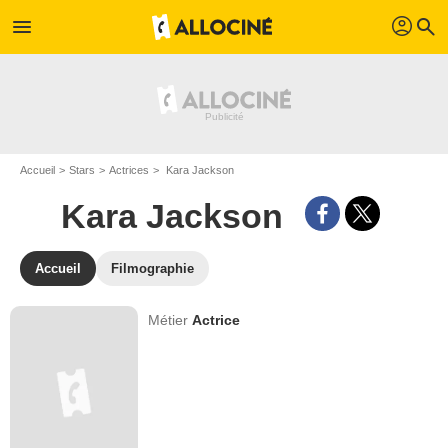
profil
menu
search
Accueil
Stars
Actrices
Kara Jackson
Kara Jackson
Accueil
Filmographie
Métier
Actrice