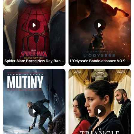
Spider-Man: Brand New Day Bande-annonce VO STFR
L'Odyssée Bande-annonce VO STFR