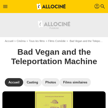
profil
menu
search
Accueil
Cinéma
Tous les films
Films Comédie
Bad Vegan and the Teleportation Machine de Anton Goenechea
Bad Vegan and the
Teleportation Machine
Accueil
Casting
Photos
Films similaires