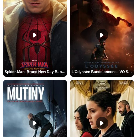
Spider-Man: Brand New Day Bande-annonce VO STFR
L'Odyssée Bande-annonce VO STFR