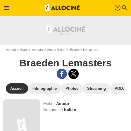
profil
menu
search
Accueil
Stars
Acteurs
Acteur italien
Braeden Lemasters
Braeden Lemasters
Accueil
Filmographie
Photos
Streaming
VOD, DV
Métier
Acteur
Nationalité
Italien