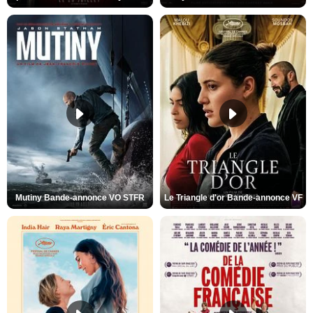
Mutiny Bande-annonce VO STFR
Le Triangle d'or Bande-annonce VF