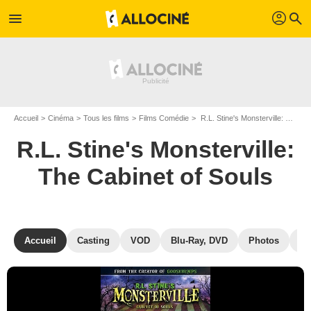
profil
menu
search
Accueil
Cinéma
Tous les films
Films Comédie
R.L. Stine's Monsterville: The Cabinet of Souls de Peter DeLuise
R.L. Stine's Monsterville:
The Cabinet of Souls
Accueil
Casting
VOD
Blu-Ray, DVD
Photos
Mu