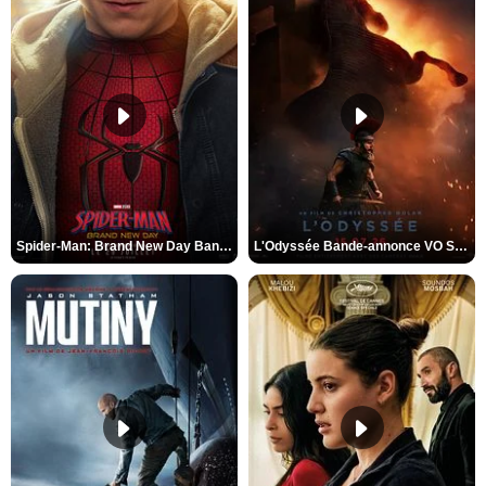
Spider-Man: Brand New Day Bande-annonce VO STFR
L'Odyssée Bande-annonce VO STFR