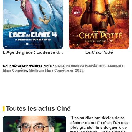
L'Âge de glace : La dérive des continents
Le Chat Potté
Pour découvrir d'autres films :
Meilleurs films de l'année 2015
,
Meilleurs
films Comédie
,
Meilleurs films Comédie en 2015
.
Toutes les actus Ciné
"Les studios ont décidé de se
séparer de moi" : c’est l’un des
plus grands films de guerre de