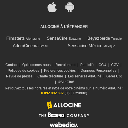
ALLOCINÉ À L'ÉTRANGER
Filmstarts
SensaCine
Beyazperde
Allemagne
Espagne
Turquie
AdoroCinema
Sensacine México
Brésil
Mexique
Contact
|
Qui sommes-nous
|
Recrutement
|
Publicité
|
CGU
|
CGV
|
Politique de cookies
|
Préférences cookies
|
Données Personnelles
|
Revue de presse
|
Charte d'écriture
|
Les services AlloCiné
|
Gérer Utiq
|
©AlloCiné
Retrouvez tous les horaires et infos de votre cinéma sur le numéro AlloCiné :
0 892 892 892
(0,90€/minute)