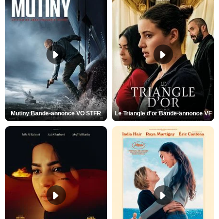
Mutiny Bande-annonce VO STFR
Le Triangle d'or Bande-annonce VF