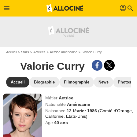
profil
menu
search
Accueil
Stars
Actrices
Actrice américaine
Valorie Curry
Valorie Curry
Accueil
Biographie
Filmographie
News
Photos
Métier
Actrice
Nationalité
Américaine
Naissance
12 février 1986
(Comté d'Orange,
Californie, États-Unis)
Age
40
ans