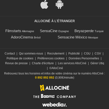
ALLOCINÉ À L'ÉTRANGER
Filmstarts
SensaCine
Beyazperde
Allemagne
Espagne
Turquie
AdoroCinema
Sensacine México
Brésil
Mexique
Contact
|
Qui sommes-nous
|
Recrutement
|
Publicité
|
CGU
|
CGV
|
Politique de cookies
|
Préférences cookies
|
Données Personnelles
|
Revue de presse
|
Charte d'écriture
|
Les services AlloCiné
|
Gérer Utiq
|
©AlloCiné
Retrouvez tous les horaires et infos de votre cinéma sur le numéro AlloCiné :
0 892 892 892
(0,90€/minute)