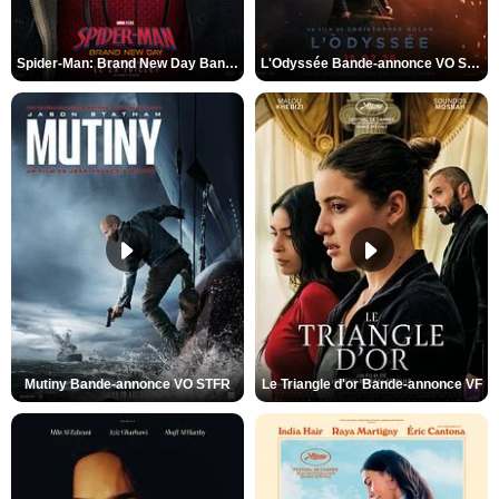
Spider-Man: Brand New Day Bande-annonce VO STFR
L'Odyssée Bande-annonce VO STFR
Mutiny Bande-annonce VO STFR
Le Triangle d'or Bande-annonce VF