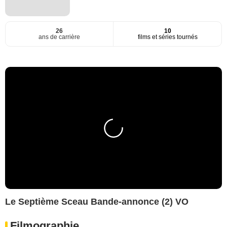
26
10
ans de carrière
films et séries tournés
Le Septième Sceau Bande-annonce (2) VO
Filmographie