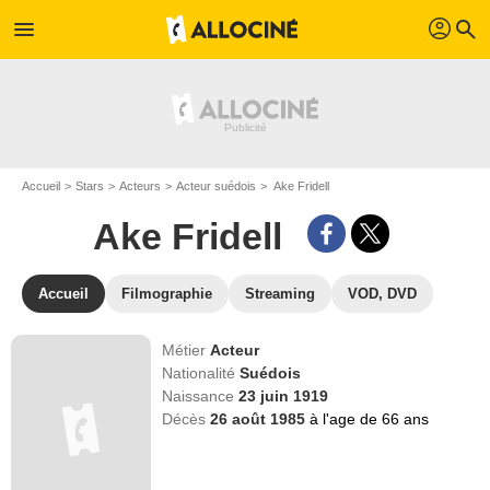
profil
menu
search
Accueil
Stars
Acteurs
Acteur suédois
Ake Fridell
Ake Fridell
Accueil
Filmographie
Streaming
VOD, DVD
Métier
Acteur
Nationalité
Suédois
Naissance
23 juin 1919
Décès
26 août 1985
à l'age de 66 ans