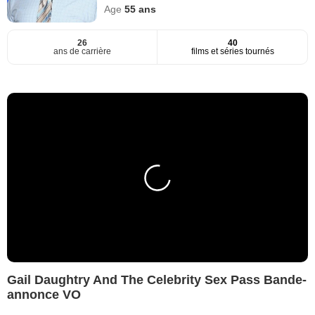
Age
55
ans
26
40
ans de carrière
films et séries tournés
Gail Daughtry And The Celebrity Sex Pass Bande-
annonce VO