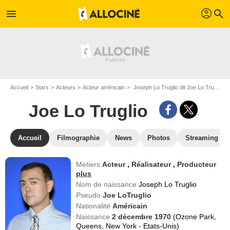
profil
menu
search
Accueil
Stars
Acteurs
Acteur américain
Joseph Lo Truglio dit Joe Lo Truglio
Joe Lo Truglio
Accueil
Filmographie
News
Photos
Streaming
Métiers
Acteur
,
Réalisateur
,
Producteur
plus
Nom de naissance
Joseph Lo Truglio
Pseudo
Joe LoTruglio
Nationalité
Américain
Naissance
2 décembre 1970
(Ozone Park,
Queens, New York - Etats-Unis)