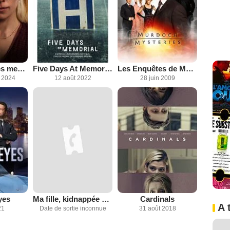
Noyée dans ses mensonges : L'histoire vraie de Sherri Papini
Five Days At Memorial
Les Enquêtes de Murdoch
 2024
12 août 2022
28 juin 2009
yes
Ma fille, kidnappée à 4 ans
Cardinals
A 
21
Date de sortie inconnue
31 août 2018