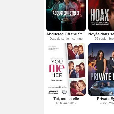
Abducted Off the Street: The Carlesha Gaither Story
Date de sortie inconnue
26 septembre
Toi, moi et elle
Private E
10 février 2017
4 avril 20