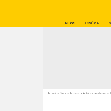
NEWS
CINÉMA
S
Accueil
Stars
Actrices
Actrice canadienne
K