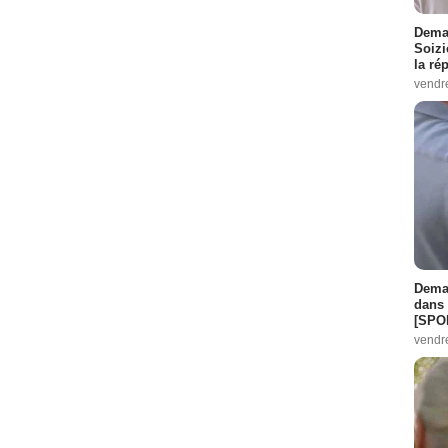
Demai
Soizi
la ré
vendr
Demai
dans 
[SPO
vendr