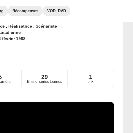
ng
Récompenses
VOD, DVD
ice
,
Réalisatrice
,
Scénariste
anadienne
 février 1988
5
29
1
arrière
films et séries tournés
prix