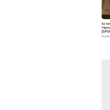
Ici t
l'épi
[SPO
vendr