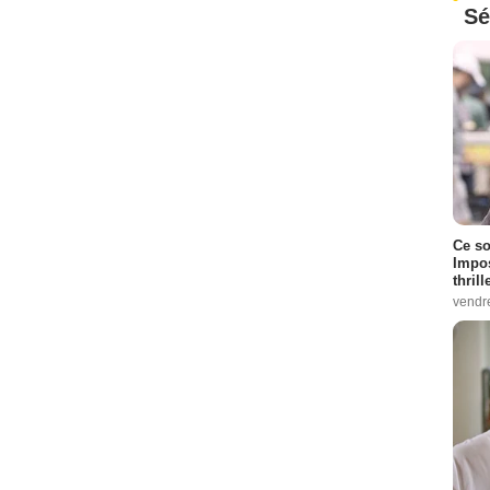
Sé
Ce so
Impos
thrill
vendr