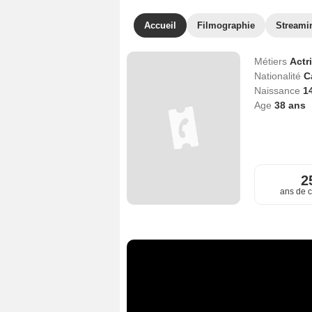
Accueil
Filmographie
Streami
Métiers
Actr
Nationalité
C
Naissance
14
Age
38
ans
2
ans de c