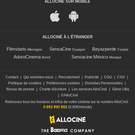
ALLOCINÉ SUR MOBILE
ALLOCINÉ À L'ÉTRANGER
Filmstarts
SensaCine
Beyazperde
Allemagne
Espagne
Turquie
AdoroCinema
Sensacine México
Brésil
Mexique
Contact
|
Qui sommes-nous
|
Recrutement
|
Publicité
|
CGU
|
CGV
|
Politique de cookies
|
Préférences cookies
|
Données Personnelles
|
Revue de presse
|
Charte d'écriture
|
Les services AlloCiné
|
Gérer Utiq
|
©AlloCiné
Retrouvez tous les horaires et infos de votre cinéma sur le numéro AlloCiné :
0 892 892 892
(0,90€/minute)