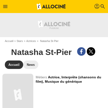
profil
menu
search
Accueil
Stars
Actrices
Natasha St-Pier
Natasha St-Pier
Accueil
News
Métiers
Actrice,
Interprète (chansons du
film),
Musique du générique