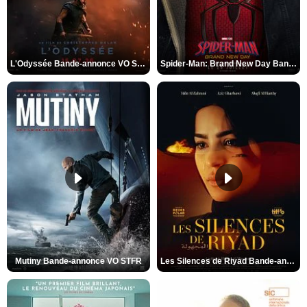
L'Odyssée Bande-annonce VO STFR
Spider-Man: Brand New Day Bande-annonce VO STFR
Mutiny Bande-annonce VO STFR
Les Silences de Riyad Bande-annonce VO STFR