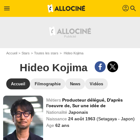
profil
menu
search
Accueil
Stars
Toutes les stars
Hideo Kojima
Hideo Kojima
Accueil
Filmographie
News
Vidéos
Métiers
Producteur délégué,
D'après
l'oeuvre de,
Sur une idée de
Nationalité
Japonais
Naissance
24 août 1963
(Setagaya - Japon)
Age
62
ans