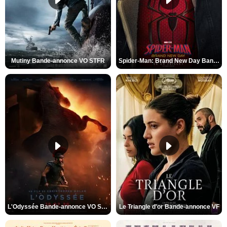
Mutiny Bande-annonce VO STFR
Spider-Man: Brand New Day Bande-annonce VO STFR
L'Odyssée Bande-annonce VO STFR
Le Triangle d'or Bande-annonce VF