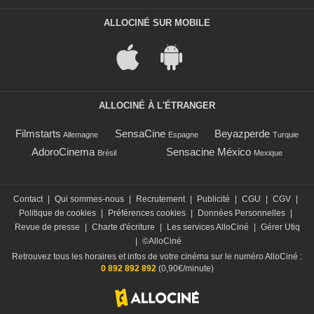
ALLOCINÉ SUR MOBILE
ALLOCINÉ À L'ÉTRANGER
Filmstarts
SensaCine
Beyazperde
Allemagne
Espagne
Turquie
AdoroCinema
Sensacine México
Brésil
Mexique
Contact
|
Qui sommes-nous
|
Recrutement
|
Publicité
|
CGU
|
CGV
|
Politique de cookies
|
Préférences cookies
|
Données Personnelles
|
Revue de presse
|
Charte d'écriture
|
Les services AlloCiné
|
Gérer Utiq
|
©AlloCiné
Retrouvez tous les horaires et infos de votre cinéma sur le numéro AlloCiné :
0 892 892 892
(0,90€/minute)